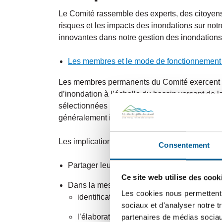
Le Comité rassemble des experts, des citoyens 
risques et les impacts des inondations sur notre
innovantes dans notre gestion des inondations, 
Les membres et le mode de fonctionnement
Les membres permanents du Comité exercent d
d’inondation à l’échelle du bassin versant de
sélectionnées par les membres permanents pour 
généralement invités à participer sur une base
Les implications et les aptitudes attendues de
Consentement
Partager leur expertise avec les autres mem
Ce site web utilise des cook
Dans la mesure de leur capacité, participer 
Les cookies nous permettent d
identification de la(des) problématique(s)
sociaux et d'analyser notre t
l’élaboration d’un portrait et d’un diagnost
partenaires de médias sociaux