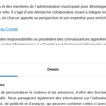
et des membres de l’administration municipale pour développer 
 ville. Il s’agit d’une démarche collaborative visant à intégrer le
où chacun apporte sa perspective et son expertise pour enrichir
 du Comité
es responsabilités ou possèdent des connaissances approfondi
 la rivière Montmorency. Le Comité peut également intégrer de
leur apport spécifique (expertises, compétences ou perspectives
 temporaire ou pour des sujets spécifiques.
 la part des membres permanents et cooptés aux activités du Com
Détails
bres du comité afin de mener à bien la recherche, l’analyse et l
ies.
à l’ensemble des étapes du processus de concertation vers le pas
e personnaliser le contenu et les annonces, d'offrir des fonctio
;
rafic. Nous partageons également des informations sur l'utilisati
ic;
, de publicité et d'analyse, qui peuvent combiner celles-ci avec