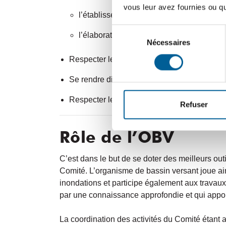
vous leur avez fournies ou qu'
l’établissement des objectifs à atteindre;
Sélection
l’élaboration et la mise en oeuvre du plan
Nécessaires
du
consentement
Respecter les opinions des autres membres e
Se rendre disponible pour faire évoluer de fa
Respecter les échéanciers prévus au plan de
Refuser
Rôle de l’OBV
C’est dans le but de se doter des meilleurs out
Comité. L’organisme de bassin versant joue ain
inondations et participe également aux travaux
par une connaissance approfondie et qui appor
La coordination des activités du Comité étant 