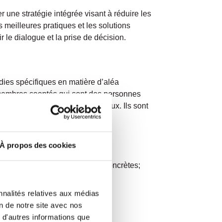
une stratégie intégrée visant à réduire les
s meilleures pratiques et les solutions
 le dialogue et la prise de décision.
es spécifiques en matière d’aléa
s membres cooptés qui sont des personnes
 particulières) utile aux travaux. Ils sont
ité sont les suivantes :
À propos des cookies
a mise en oeuvre de solutions concrètes;
sage à l’action, à savoir :
nnalités relatives aux médias
on de notre site avec nos
 d'autres informations que