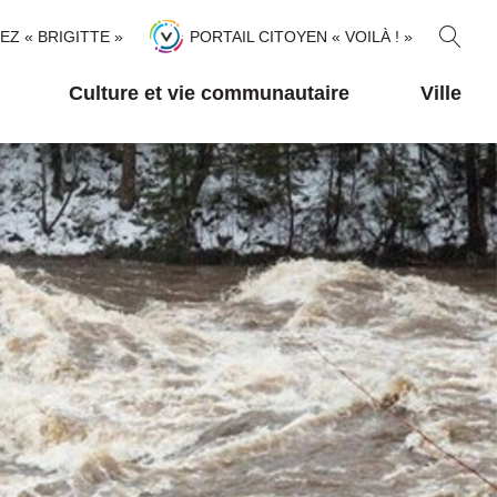
R
TEZ « BRIGITTE »
PORTAIL CITOYEN « VOILÀ ! »
E
C
Culture et vie communautaire
Ville
H
E
R
C
H
E
R