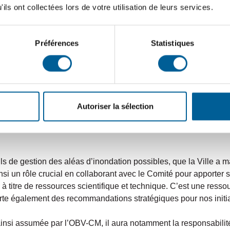
ils ont collectées lors de votre utilisation de leurs services.
 d’action concerté.
Préférences
Statistiques
t faire preuve d’un esprit de coopération axé sur la résolution
çon positive le travail du comité;
 travail.
Autoriser la sélection
ils de gestion des aléas d’inondation possibles, que la Ville a m
si un rôle crucial en collaborant avec le Comité pour apporter 
 à titre de ressources scientifique et technique. C’est une ress
te également des recommandations stratégiques pour nos initiat
ainsi assumée par l’OBV-CM, il aura notamment la responsabilité