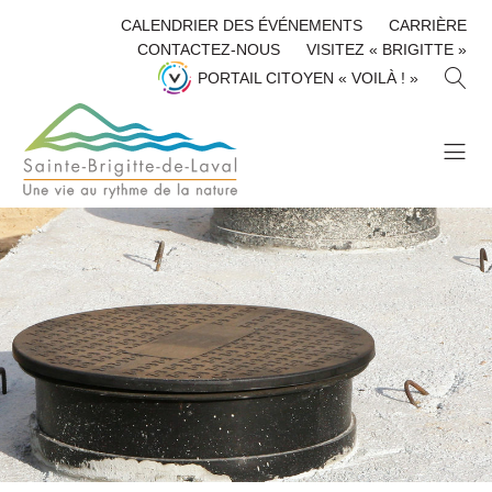
CALENDRIER DES ÉVÉNEMENTS
CARRIÈRE
CONTACTEZ-NOUS
VISITEZ « BRIGITTE »
R
PORTAIL CITOYEN « VOILÀ ! »
E
C
H
E
R
C
H
E
R