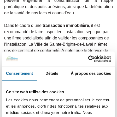
peuvent engendrer la contamination de la nappe
phréatique et des puits artésiens, ainsi que la détérioration
de la santé de nos lacs et cours d’eau.
Dans le cadre d’une
transaction immobilière
, il est
recommandé de faire inspecter l’installation septique par
une firme spécialisée afin de valider les composantes de
l’installation. La Ville de Sainte-Brigitte-de-Laval n’émet
pas de certificat de conformité. À noter que le Service de
l’aménagement du territoire ne fourni plus de fiche
d’information concernant les installations septiques d’une
propriété. Pour en savoir davantage sur les moyens mis à
Consentement
Détails
À propos des cookies
votre disposition pour obtenir de l’information sur une
installation septique, communiquer avec le service de
l’aménagement du territoire à l’adresse courriel
Ce site web utilise des cookies.
urbanisme@sbdl.net
ou par téléphone au 418-825-2515
Les cookies nous permettent de personnaliser le contenu
poste 246.
et les annonces, d'offrir des fonctionnalités relatives aux
médias sociaux et d'analyser notre trafic. Nous
Types d’installations septiques et leur composantes