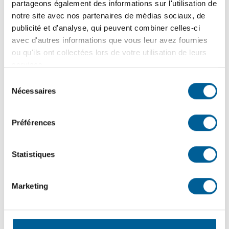
partageons également des informations sur l'utilisation de
Conseils et recommandations (additifs, adoucisseurs,
notre site avec nos partenaires de médias sociaux, de
broyeurs à déchets, etc.)
publicité et d'analyse, qui peuvent combiner celles-ci
avec d'autres informations que vous leur avez fournies
Comment détecter un problème avec mon installation
ou qu'ils ont collectées lors de votre utilisation de leurs
septique?
services.
Comment obtenir un permis d’installation septique?
Sélection
Nécessaires
du
Programmes d’aide à la mise aux normes de mon
consentement
installation septique
Préférences
Vidange de fosses régulières, supplémentaires ou
en
urgence
Statistiques
Calendrier 2026 des vidanges et préparatifs obligatoires
des propriétaires
Marketing