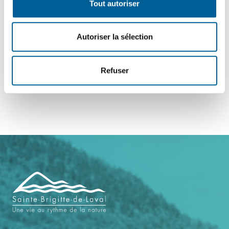
Tout autoriser
Autoriser la sélection
Refuser
Navigation
de
pied
de