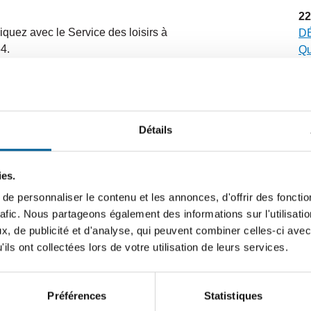
22
quez avec le Service des loisirs à
DÉ
4.
Qu
sé
20
D
Détails
 du Centre communautaire Le Trivent (3, rue
n’
no
ies.
n des loisirs (8, rue de la Patinoire)
12
e personnaliser le contenu et les annonces, d'offrir des fonctio
FO
rafic. Nous partageons également des informations sur l'utilisati
vi
, de publicité et d'analyse, qui peuvent combiner celles-ci avec
ils ont collectées lors de votre utilisation de leurs services.
6
CA
dé
Préférences
Statistiques