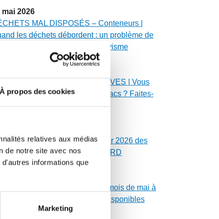
mai
2026
CHETS MAL DISPOSÉS – Conteneurs |
and les déchets débordent : un problème de
curité, d’environnement et de civisme
mai
2026
ÉPLOIEMENT DES SACS MAUVES | Vous
À propos des cookies
avez pas reçu vos rouleaux de sacs ? Faites-
us signe !
mai
2026
nnalités relatives aux médias
SSES SEPTIQUES | Calendrier 2026 des
on de notre site avec nos
danges de fosses du secteur NORD
 d'autres informations que
mai
2026
LENDRIER MUNICIPAL | Les mois de mai à
cembre 2026 sont maintenant disponibles
Marketing