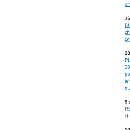
d’
16
BU
ch
co
28
PL
20
po
te
mu
9
RE
ch
19