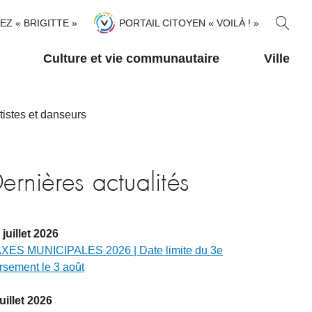
R
TEZ « BRIGITTE »
PORTAIL CITOYEN « VOILÀ ! »
E
C
Culture et vie communautaire
Ville
H
E
R
istes et danseurs
C
H
E
R
ernières actualités
juillet
2026
XES MUNICIPALES 2026 | Date limite du 3e
rsement le 3 août
juillet
2026