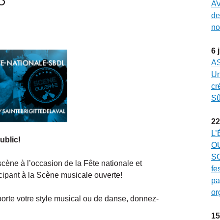
AV
de
no
6
A
Un
cr
Sû
22
L’
ublic!
O
SO
scène à l’occasion de la Fête nationale et
fe
icipant à la Scène musicale ouverte!
pa
or
orte votre style musical ou de danse, donnez-
15