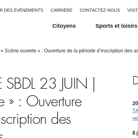
R DES ÉVÉNEMENTS
CARRIÈRE
CONTACTEZ-NOUS
VISI
Citoyens
Sports et loisirs
ène ouverte » : Ouverture de la période d’inscription des art
D
 SBDL 23 JUIN |
e » : Ouverture
20
TA
scription des
ve
s
8