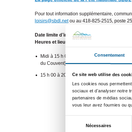
Pour tout information supplémentaire, communi
loisirs@sbdl.net
ou au 418-825-2515, poste 25
Date limite d’inscription : 3 juin
Heures et lieux de l’événement :
Consentement
Midi à 15 h 00 : Pour la danse, au gymnase
du Couvent)
Ce site web utilise des cook
15 h 00 à 20 h 30 : Pour la musique, au terrai
Les cookies nous permettent d
sociaux et d'analyser notre t
partenaires de médias sociaux
vous leur avez fournies ou qu'
Sélection
Nécessaires
du