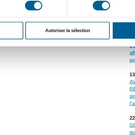
30
ÉV
Gr
mu
Autoriser la sélection
23
DE
af
po
13
A
RÉ
pi
l’
22
G
pr