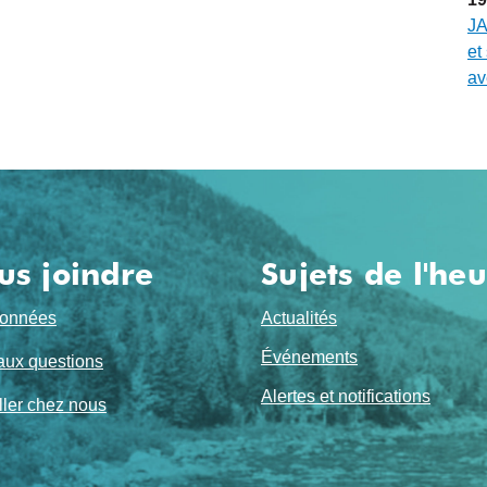
JA
et
av
us joindre
Sujets de l'he
onnées
Actualités
Événements
aux questions
Alertes et notifications
ller chez nous