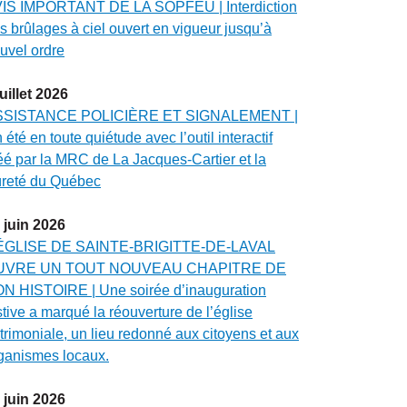
IS IMPORTANT DE LA SOPFEU | Interdiction
s brûlages à ciel ouvert en vigueur jusqu’à
uvel ordre
juillet
2026
SSISTANCE POLICIÈRE ET SIGNALEMENT |
 été en toute quiétude avec l’outil interactif
éé par la MRC de La Jacques-Cartier et la
reté du Québec
juin
2026
ÉGLISE DE SAINTE-BRIGITTE-DE-LAVAL
UVRE UN TOUT NOUVEAU CHAPITRE DE
N HISTOIRE | Une soirée d’inauguration
stive a marqué la réouverture de l’église
trimoniale, un lieu redonné aux citoyens et aux
ganismes locaux.
juin
2026