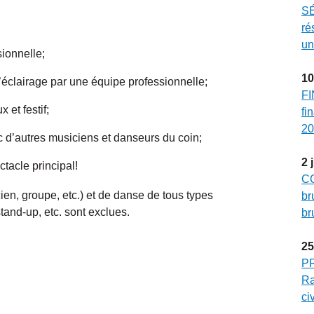
SÉ
ré
un
sionnelle;
10
l’éclairage par une équipe professionnelle;
FI
 et festif;
fi
20
 d’autres musiciens et danseurs du coin;
2
ctacle principal!
CO
ien, groupe, etc.) et de danse de tous types
br
tand-up, etc. sont exclues.
br
25
P
Ra
ci