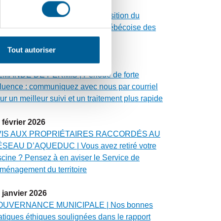
avril
2026
ALUATION FONCIÈRE | Acquisition du
oupe Altus par la Fédération québécoise des
nicipalités
Tout autoriser
avril
2026
MANDE DE PERMIS | Période de forte
fluence : communiquez avec nous par courriel
ur un meilleur suivi et un traitement plus rapide
février
2026
VIS AUX PROPRIÉTAIRES RACCORDÉS AU
SEAU D’AQUEDUC | Vous avez retiré votre
scine ? Pensez à en aviser le Service de
aménagement du territoire
janvier
2026
OUVERNANCE MUNICIPALE | Nos bonnes
atiques éthiques soulignées dans le rapport