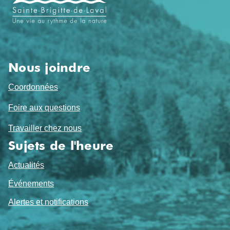
pied
de
page
Nous joindre
Coordonnées
Foire aux questions
Travailler chez nous
Sujets de l'heure
Actualités
Événements
Alertes et notifications