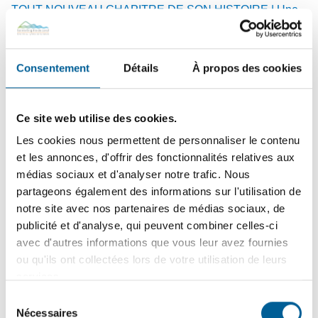
TOUT NOUVEAU CHAPITRE DE SON HISTOIRE | Une
soirée d’inauguration festive a marqué la réouverture de
l’église patrimoniale, un lieu redonné aux citoyens et aux
organismes locaux.
Consentement
Détails
À propos des cookies
Ce site web utilise des cookies.
15
juin
2026
SÉCURITÉ PUBLIQUE – En cours | Tournée résidentielle
Les cookies nous permettent de personnaliser le contenu
de sensibilisation des pompiers : une visite pour votre
et les annonces, d'offrir des fonctionnalités relatives aux
sécurité !
médias sociaux et d'analyser notre trafic. Nous
partageons également des informations sur l'utilisation de
notre site avec nos partenaires de médias sociaux, de
publicité et d'analyse, qui peuvent combiner celles-ci
10
juin
2026
avec d'autres informations que vous leur avez fournies
FINANCES MUNICIPALES | Dépôt du rapport financier
ou qu'ils ont collectées lors de votre utilisation de leurs
2025 et de l’état de situation financière 2026
services.
Sélection
Nécessaires
du