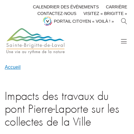
CALENDRIER DES ÉVÉNEMENTS
CARRIÈRE
CONTACTEZ-NOUS
VISITEZ « BRIGITTE »
R
PORTAIL CITOYEN « VOILÀ ! »
E
C
H
E
R
C
H
Accueil
E
R
Impacts des travaux du
pont Pierre-Laporte sur les
collectes de la Ville