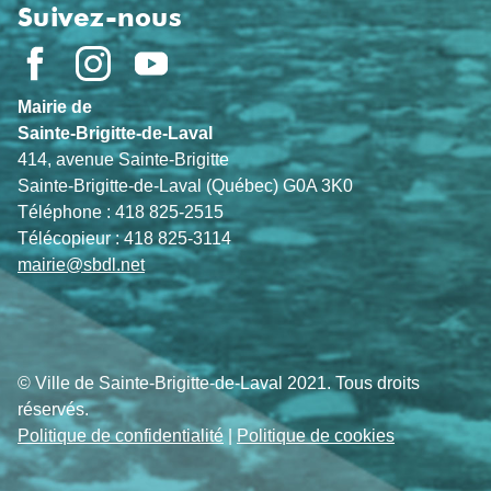
Suivez-nous
Mairie de
Sainte-Brigitte-de-Laval
414, avenue Sainte-Brigitte
Sainte-Brigitte-de-Laval (Québec) G0A 3K0
Téléphone : 418 825-2515
Télécopieur : 418 825-3114
mairie@sbdl.net
© Ville de Sainte-Brigitte-de-Laval 2021. Tous droits
réservés.
Politique de confidentialité
|
Politique de cookies