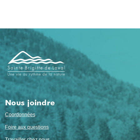
Navigation
de
pied
de
page
Nous joindre
Coordonnées
Foire aux questions
Travailler chez nous