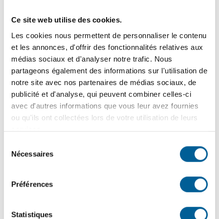
6
juillet
2026
ASSISTANCE POLICIÈRE ET SIGNALEMENT | Un été
Ce site web utilise des cookies.
en toute quiétude avec l’outil interactif créé par la MRC de
Les cookies nous permettent de personnaliser le contenu
La Jacques-Cartier et la Sûreté du Québec
et les annonces, d'offrir des fonctionnalités relatives aux
médias sociaux et d'analyser notre trafic. Nous
partageons également des informations sur l'utilisation de
22
juin
2026
notre site avec nos partenaires de médias sociaux, de
L’ÉGLISE DE SAINTE-BRIGITTE-DE-LAVAL OUVRE UN
publicité et d'analyse, qui peuvent combiner celles-ci
TOUT NOUVEAU CHAPITRE DE SON HISTOIRE | Une
avec d'autres informations que vous leur avez fournies
soirée d’inauguration festive a marqué la réouverture de
ou qu'ils ont collectées lors de votre utilisation de leurs
l’église patrimoniale, un lieu redonné aux citoyens et aux
services.
organismes locaux.
Sélection
Nécessaires
du
consentement
15
juin
2026
Préférences
SÉCURITÉ PUBLIQUE – En cours | Tournée résidentielle
de sensibilisation des pompiers : une visite pour votre
sécurité !
Statistiques