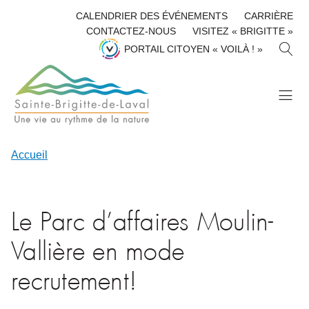
CALENDRIER DES ÉVÉNEMENTS
CARRIÈRE
CONTACTEZ-NOUS
VISITEZ « BRIGITTE »
R
PORTAIL CITOYEN « VOILÀ ! »
E
C
H
E
R
C
H
Accueil
E
R
Le Parc d’affaires Moulin-
Vallière en mode
recrutement!