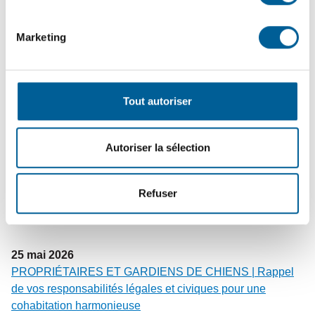
Marketing
10
juin
2026
FINANCES MUNICIPALES | Dépôt du rapport financier
2025 et de l’état de situation financière 2026
Tout autoriser
2
juin
2026
Autoriser la sélection
COLLECTES – Changement de vocation du bac brun |
Dates à retenir avant la transition du bac brun vers les
Refuser
résidus verts
25
mai
2026
PROPRIÉTAIRES ET GARDIENS DE CHIENS | Rappel
de vos responsabilités légales et civiques pour une
cohabitation harmonieuse