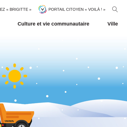
R
TEZ « BRIGITTE »
PORTAIL CITOYEN « VOILÀ ! »
E
C
Culture et vie communautaire
Ville
H
E
R
C
H
E
R