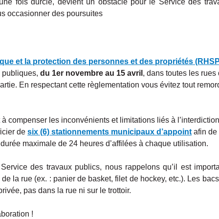
ne fois durcie, devient un obstacle pour le Service des trava
ous occasionner des poursuites
ique et la protection des personnes et des propriétés (RHS
es publiques,
du 1er novembre au 15 avril
, dans toutes les rues 
it partie. En respectant cette règlementation vous évitez tout re
 à compenser les inconvénients et limitations liés à l’interdictio
icier de
six (6) stationnements municipaux d’appoint
afin de 
 durée maximale de 24 heures d’affilées à chaque utilisation.
u Service des travaux publics, nous rappelons qu’il est importa
 de la rue (ex. : panier de basket, filet de hockey, etc.). Les ba
ivée, pas dans la rue ni sur le trottoir.
boration !