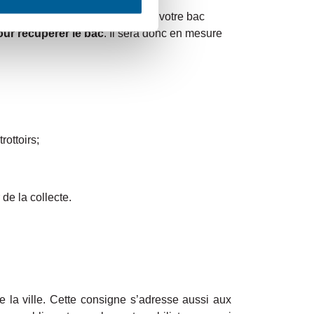
t très important de ne pas placer votre bac
our récupérer le bac
. Il sera donc en mesure
rottoirs;
de la collecte.
de la ville. Cette consigne s’adresse aussi aux