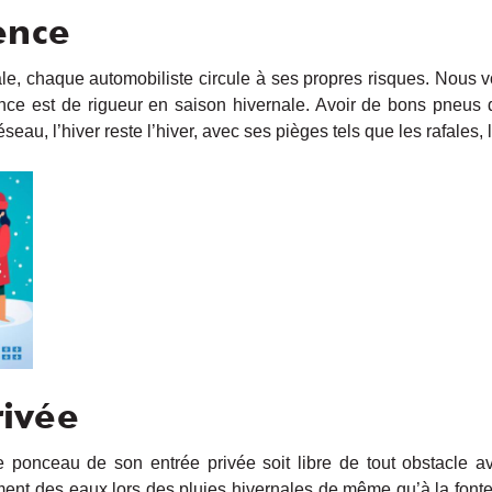
ence
ale, chaque automobiliste circule à ses propres risques. Nous 
nce est de rigueur en saison hivernale. Avoir de bons pneus d
au, l’hiver reste l’hiver, avec ses pièges tels que les rafales, la
rivée
le ponceau de son entrée privée soit libre de tout obstacle av
lement des eaux lors des pluies hivernales de même qu’à la fonte