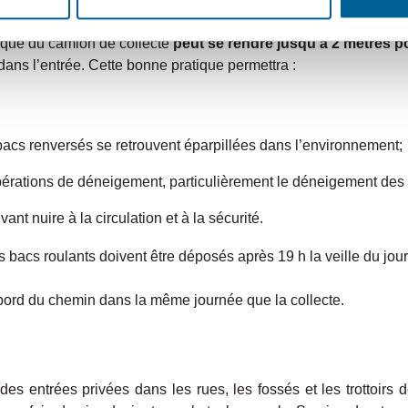
elles en hiver
(ordures, recyclage et matières organiques), il es
ulique du camion de collecte
peut se rendre jusqu’à 2 mètres p
 dans l’entrée. Cette bonne pratique permettra :
bacs renversés se retrouvent éparpillées dans l’environnement;
opérations de déneigement, particulièrement le déneigement des t
nt nuire à la circulation et à la sécurité.
 bacs roulants doivent être déposés après 19 h la veille du jour 
u bord du chemin dans la même journée que la collecte.
es entrées privées dans les rues, les fossés et les trottoirs 