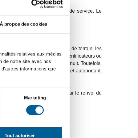
uer l’endroit exact de la boîte de service. Le
en cas d’une fermeture d’eau.
À propos des cookies
taires de bien baliser les coins de terrain, les
nnalités relatives aux médias
us pouvez utiliser des piquets-identificateurs ou
on de notre site avec nos
epérer facilement, surtout la nuit. Toutefois,
 d'autres informations que
otre équipement
(panier de basket autoportant,
r enfoui sous la neige laissée par le renvoi du
Marketing
responsable.
açage de la chaussée
Tout autoriser