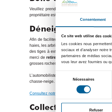
Veuillez prendre note que durant la saison hi
propriétaire est responsable de l’installation 
Consentement
Déneigement
Ce site web utilise des cook
Afin de faciliter le déneigement et d’éviter ce
Les cookies nous permettent d
haies, les arbrisseaux, les clôtures et la boîte
sociaux et d'analyser notre t
des tiges à extrémité phosphorescente, ce qui
partenaires de médias sociaux
merci de
retirer tout élément qui pourrait
vous leur avez fournies ou qu'
grosses roches, cônes et balises en bordure de 
Sélection
L’automobiliste qui stationne son véhicule dan
Nécessaires
du
chasse-neige. Le véhicule pourrait ainsi être e
consentement
Consultez notre capsule municipale pour en s
Collectes et opérat
Refuser