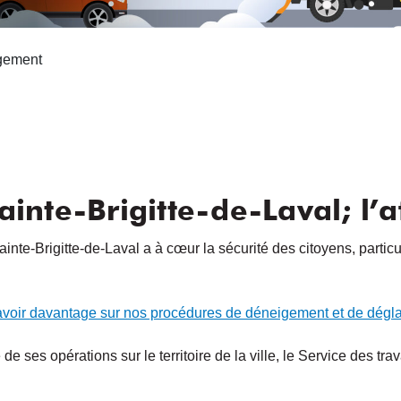
gement
nte-Brigitte-de-Laval; l’af
ainte-Brigitte-de-Laval a à cœur la sécurité des citoyens, parti
avoir davantage sur nos procédures de déneigement et de dégl
é de ses opérations sur le territoire de la ville, le Service des 