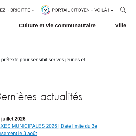
R
TEZ « BRIGITTE »
PORTAIL CITOYEN « VOILÀ ! »
E
C
Culture et vie communautaire
Ville
H
E
R
C
H
exte pour sensibiliser vos jeunes et
E
R
ernières actualités
juillet
2026
XES MUNICIPALES 2026 | Date limite du 3e
rsement le 3 août