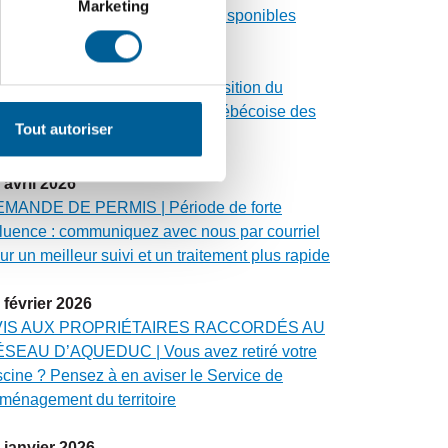
Marketing
cembre 2026 sont maintenant disponibles
avril
2026
ALUATION FONCIÈRE | Acquisition du
oupe Altus par la Fédération québécoise des
Tout autoriser
nicipalités
avril
2026
MANDE DE PERMIS | Période de forte
fluence : communiquez avec nous par courriel
ur un meilleur suivi et un traitement plus rapide
février
2026
VIS AUX PROPRIÉTAIRES RACCORDÉS AU
SEAU D’AQUEDUC | Vous avez retiré votre
scine ? Pensez à en aviser le Service de
aménagement du territoire
janvier
2026