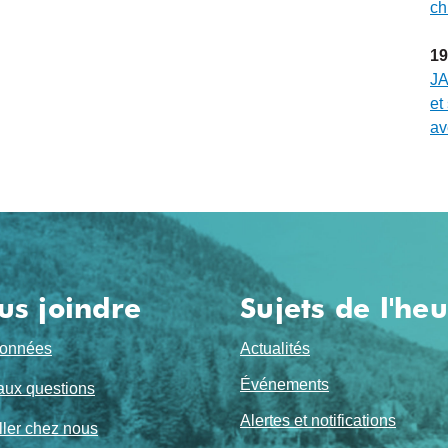
ch
19
JA
et
av
us joindre
Sujets de l'he
onnées
Actualités
Événements
aux questions
Alertes et notifications
ller chez nous