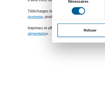
Nécessaires
du
consentement
Téléchargez les
outils de sensibilisation et id
jeunesse
, produits par la
Commission de coopé
Imprimez et affichez sur le frigo ces «
10 consei
Refuser
alimentaire
« .