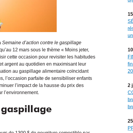
15
SÉ
ré
un
a
Semaine d’action contre le gaspillage
squ’au 12 mars sous le thème « Moins jeter,
10
aisir cette occasion pour revisiter les habitudes
FI
et argent au quotidien en maximisant leur
fi
sation au gaspillage alimentaire coïncidant
20
s, l’occasion parfaite de sensibiliser enfants
minuer l’impact de la hausse du prix des
2
ur l’environnement.
CO
br
e gaspillage
br
25
P
rs de 1300 $ de nourriture comestible par