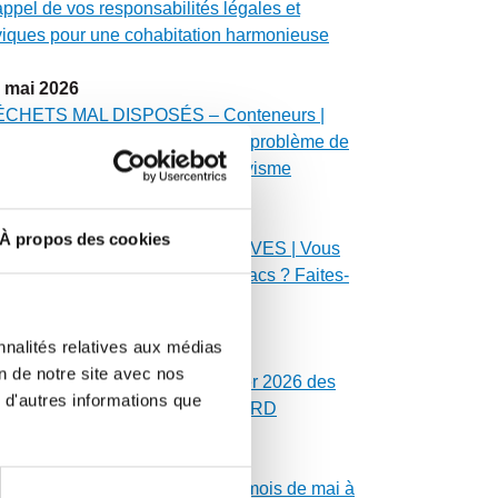
ppel de vos responsabilités légales et
viques pour une cohabitation harmonieuse
mai
2026
CHETS MAL DISPOSÉS – Conteneurs |
and les déchets débordent : un problème de
curité, d’environnement et de civisme
mai
2026
À propos des cookies
ÉPLOIEMENT DES SACS MAUVES | Vous
avez pas reçu vos rouleaux de sacs ? Faites-
us signe !
nnalités relatives aux médias
mai
2026
on de notre site avec nos
SSES SEPTIQUES | Calendrier 2026 des
 d'autres informations que
danges de fosses du secteur NORD
mai
2026
LENDRIER MUNICIPAL | Les mois de mai à