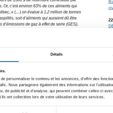
Ra
. Or, c’est environ 63% de ces aliments qui
ci
uébec, « (…)
on évalue à 1,2 million de tonnes
spillés, soit d’aliments qui auraient dû être
22
s d’émissions de gaz à effet de serre (GES),
DÉ
de la province, ce qui correspond à plus que
Qu
port maritime, aérien et ferroviaire au Québec
sé
S des aliments consommés au Québec, soit
ujours préférable de consommer les aliments
20
Détails
st
» (Recyc-Québec).
D
n’
e gaspillage
no
ies.
e personnaliser le contenu et les annonces, d'offrir des fonctio
12
rafic. Nous partageons également des informations sur l'utilisati
FO
spiller
pour trouver des trucs simples et
, de publicité et d'analyse, qui peuvent combiner celles-ci avec
vi
illage alimentaire à la maison.
ils ont collectées lors de votre utilisation de leurs services.
6
aspillage alimentaire
» paru dans l’édition
CA