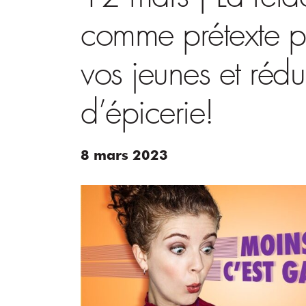
comme prétexte po
vos jeunes et rédui
d’épicerie!
8
mars
2023