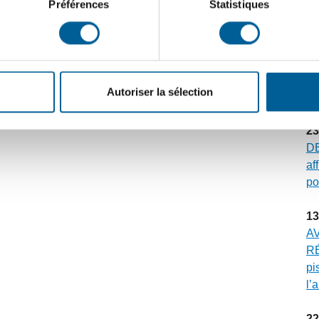
Préférences
Statistiques
dé
ées d’activités conçus pour les enfants et la
30
ration environnementale
.
ÉV
Gr
ls de base pour la prévention du gaspillage
Autoriser la sélection
mu
23
DE
af
po
13
A
RÉ
pi
l’
22