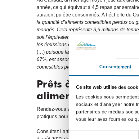
année, ce qui équivaut à 4,5 repas par semaine
auraient pu être consommés. À l’échelle du Q
la quantité d’aliments comestibles perdus ou ga
mangés. Cela représente 3,6 millions de tonne
soit l’équivalent de 4% des émissions totales 
les émissions combinées des secteurs du trans
(…)
puisque la majorité des émissions de GE
67%, est associée à leur production, il est to
Consentement
comestibles plutôt que de les mettre au compo
Prêts à réduire votr
Ce site web utilise des cook
alimentaire?
Les cookies nous permettent d
sociaux et d'analyser notre t
Rendez-vous sur le site
J’aime manger, pas ga
partenaires de médias sociaux
pratiques pour encourager la réduction du gasp
vous leur avez fournies ou qu'
Consultez l’article «
Conseils pour réduire le g
Sélection
d’août 2022 du journal local
Le Lavalois.