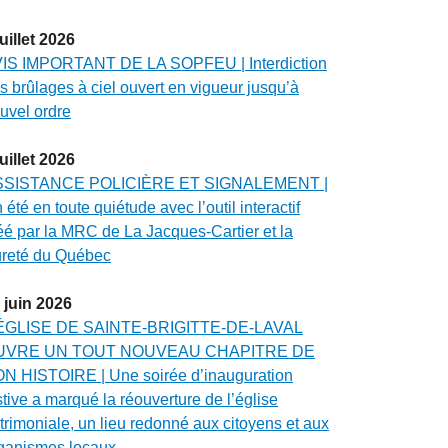
juillet
2026
IS IMPORTANT DE LA SOPFEU | Interdiction
s brûlages à ciel ouvert en vigueur jusqu’à
uvel ordre
juillet
2026
SSISTANCE POLICIÈRE ET SIGNALEMENT |
 été en toute quiétude avec l’outil interactif
éé par la MRC de La Jacques-Cartier et la
reté du Québec
juin
2026
ÉGLISE DE SAINTE-BRIGITTE-DE-LAVAL
UVRE UN TOUT NOUVEAU CHAPITRE DE
N HISTOIRE | Une soirée d’inauguration
stive a marqué la réouverture de l’église
trimoniale, un lieu redonné aux citoyens et aux
ganismes locaux.