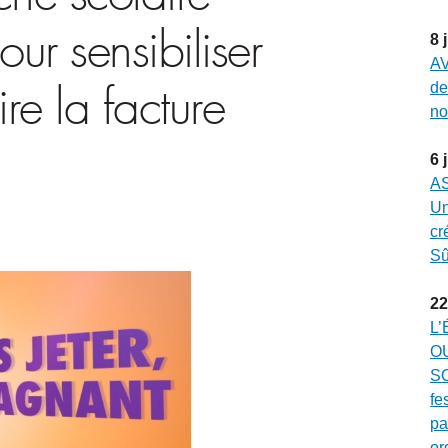
ur sensibiliser
8
AV
de
re la facture
no
6
A
Un
cr
Sû
22
L’
O
SO
fe
pa
or