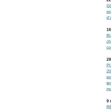
G
pr
d’
16
BU
ch
co
28
PL
20
po
te
mu
9
RE