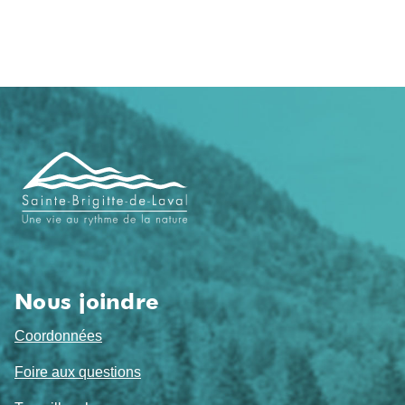
Navigation
de
pied
de
page
Nous joindre
Coordonnées
Foire aux questions