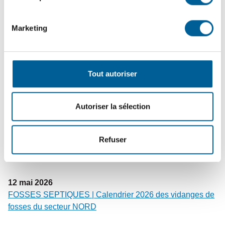
Marketing
22
mai
2026
DÉCHETS MAL DISPOSÉS – Conteneurs | Quand les
déchets débordent : un problème de sécurité,
Tout autoriser
d’environnement et de civisme
Autoriser la sélection
20
mai
2026
DÉPLOIEMENT DES SACS MAUVES | Vous n’avez pas
Refuser
reçu vos rouleaux de sacs ? Faites-nous signe !
12
mai
2026
FOSSES SEPTIQUES | Calendrier 2026 des vidanges de
fosses du secteur NORD