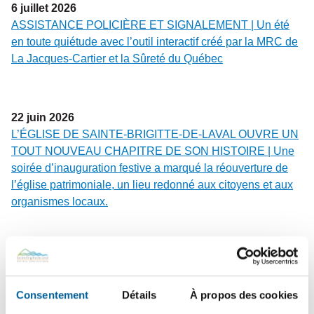
6
juillet
2026
ASSISTANCE POLICIÈRE ET SIGNALEMENT | Un été
en toute quiétude avec l’outil interactif créé par la MRC de
La Jacques-Cartier et la Sûreté du Québec
22
juin
2026
L’ÉGLISE DE SAINTE-BRIGITTE-DE-LAVAL OUVRE UN
TOUT NOUVEAU CHAPITRE DE SON HISTOIRE | Une
soirée d’inauguration festive a marqué la réouverture de
l’église patrimoniale, un lieu redonné aux citoyens et aux
organismes locaux.
15
juin
2026
SÉCURITÉ PUBLIQUE – En cours | Tournée résidentielle
de sensibilisation des pompiers : une visite pour votre
Consentement
Détails
À propos des cookies
sécurité !