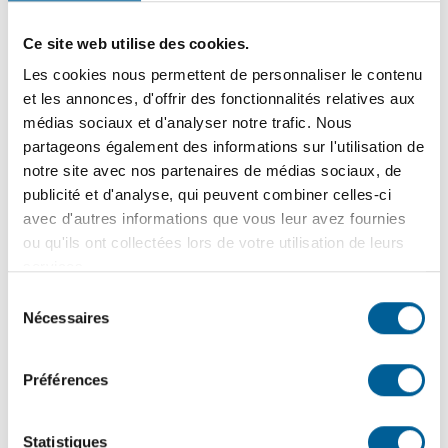
Ce site web utilise des cookies.
Les cookies nous permettent de personnaliser le contenu
10
juin
2026
et les annonces, d'offrir des fonctionnalités relatives aux
FINANCES MUNICIPALES | Dépôt du rapport financier
médias sociaux et d'analyser notre trafic. Nous
2025 et de l’état de situation financière 2026
partageons également des informations sur l'utilisation de
notre site avec nos partenaires de médias sociaux, de
publicité et d'analyse, qui peuvent combiner celles-ci
2
juin
2026
avec d'autres informations que vous leur avez fournies
COLLECTES – Changement de vocation du bac brun |
ou qu'ils ont collectées lors de votre utilisation de leurs
Dates à retenir avant la transition du bac brun vers les
services.
résidus verts
Sélection
Nécessaires
du
consentement
25
mai
2026
Préférences
PROPRIÉTAIRES ET GARDIENS DE CHIENS | Rappel
de vos responsabilités légales et civiques pour une
cohabitation harmonieuse
Statistiques