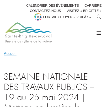
CALENDRIER DES ÉVÉNEMENTS
CARRIÈRE
CONTACTEZ-NOUS
VISITEZ « BRIGITTE »
R
PORTAIL CITOYEN « VOILÀ ! »
E
C
H
E
R
C
H
Accueil
E
R
SEMAINE NATIONALE
DES TRAVAUX PUBLICS –
19 au 25 mai 2024 |
Mettons en lumière le