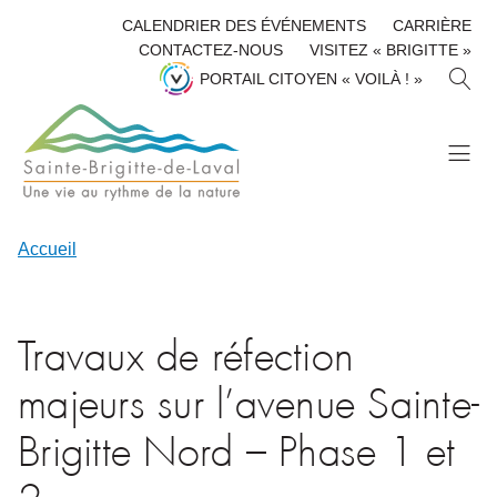
CALENDRIER DES ÉVÉNEMENTS
CARRIÈRE
CONTACTEZ-NOUS
VISITEZ « BRIGITTE »
R
PORTAIL CITOYEN « VOILÀ ! »
E
C
H
E
R
C
H
Accueil
E
R
Travaux de réfection
majeurs sur l’avenue Sainte-
Brigitte Nord – Phase 1 et
2