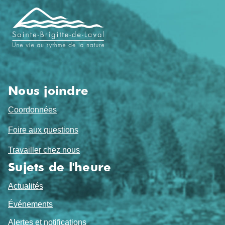
Navigation
de
pied
de
page
Nous joindre
Coordonnées
Foire aux questions
Travailler chez nous
Sujets de l'heure
Actualités
Événements
Alertes et notifications