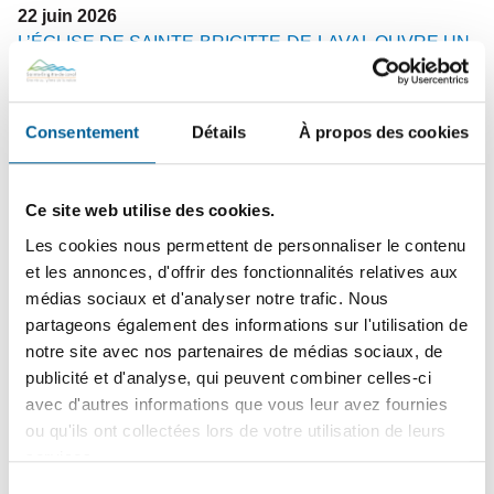
22
juin
2026
L’ÉGLISE DE SAINTE-BRIGITTE-DE-LAVAL OUVRE UN
TOUT NOUVEAU CHAPITRE DE SON HISTOIRE | Une
soirée d’inauguration festive a marqué la réouverture de
l’église patrimoniale, un lieu redonné aux citoyens et aux
Consentement
Détails
À propos des cookies
organismes locaux.
Ce site web utilise des cookies.
15
juin
2026
Les cookies nous permettent de personnaliser le contenu
SÉCURITÉ PUBLIQUE – En cours | Tournée résidentielle
et les annonces, d'offrir des fonctionnalités relatives aux
de sensibilisation des pompiers : une visite pour votre
médias sociaux et d'analyser notre trafic. Nous
sécurité !
partageons également des informations sur l'utilisation de
notre site avec nos partenaires de médias sociaux, de
publicité et d'analyse, qui peuvent combiner celles-ci
avec d'autres informations que vous leur avez fournies
10
juin
2026
ou qu'ils ont collectées lors de votre utilisation de leurs
FINANCES MUNICIPALES | Dépôt du rapport financier
services.
2025 et de l’état de situation financière 2026
Sélection