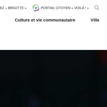
R
TEZ « BRIGITTE »
PORTAIL CITOYEN « VOILÀ ! »
E
C
Culture et vie communautaire
Ville
H
E
R
C
H
E
R