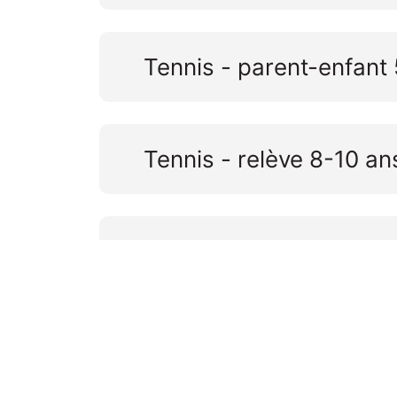
Tennis - parent-enfant
Tennis - relève 8-10 an
Tennis - adulte débuta
Volleyball - libre 16 an