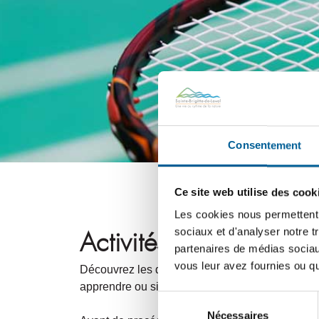
Consentement
Ce site web utilise des cook
Les cookies nous permettent d
sociaux et d'analyser notre t
Activités sportives
partenaires de médias sociaux
vous leur avez fournies ou qu'
Découvrez les différentes activités sportives off
apprendre ou simplement vous amuser, plusieurs
Sélection
Nécessaires
du