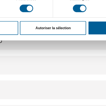
 invitons à consulter les
renseignements généraux
concernant
lités
Autoriser la sélection
o