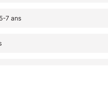
 5-7 ans
s
nt
s et plus (débutant)