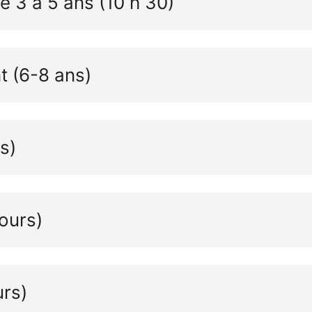
e 3 à 5 ans (10 h 30)
t (6-8 ans)
s)
ours)
urs)