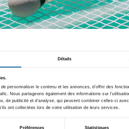
Détails
ies.
e personnaliser le contenu et les annonces, d'offrir des fonctio
rafic. Nous partageons également des informations sur l'utilisati
, de publicité et d'analyse, qui peuvent combiner celles-ci avec
ils ont collectées lors de votre utilisation de leurs services.
ertes par la Ville et trouvez celles qui correspondent à vos intér
 options s’offrent à vous.
Préférences
Statistiques