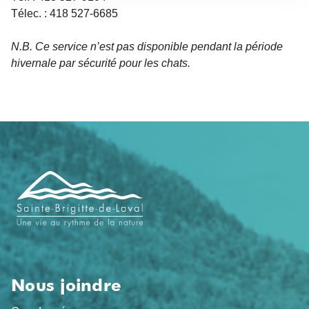
Télec. : 418 527-6685
N.B. Ce service n’est pas disponible pendant la période
hivernale par sécurité pour les chats.
Navigation
de
pied
de
page
Nous joindre