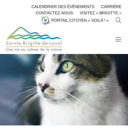
CALENDRIER DES ÉVÉNEMENTS
CARRIÈRE
CONTACTEZ-NOUS
VISITEZ « BRIGITTE »
R
PORTAIL CITOYEN « VOILÀ ! »
E
C
H
E
R
C
H
E
R