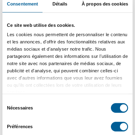
Procédure
Consentement
Détails
À propos des cookies
Communiquez avec la
SPA de Québec
afin d’inscrire
votre colonie;
Ce site web utilise des cookies.
Les cookies nous permettent de personnaliser le contenu
Renseignez-vous auprès de la
SPA
afin de louer une
er
et les annonces, d'offrir des fonctionnalités relatives aux
cage de capture (disponible seulement entre le 1
avril
er
médias sociaux et d'analyser notre trafic. Nous
et le 1
novembre);
partageons également des informations sur l'utilisation de
Lorsqu’un animal est capturé, vous pouvez le rapporter
notre site avec nos partenaires de médias sociaux, de
à la SPA ou communiquez avec eux pour qu’ils puissent
publicité et d'analyse, qui peuvent combiner celles-ci
venir le récupérer à l’aide de leur service d’urgence
avec d'autres informations que vous leur avez fournies
24/7;
ou qu'ils ont collectées lors de votre utilisation de leurs
services.
Si aucun propriétaire ne se manifeste, l’animal sera
Sélection
stérilisé, vacciné et taillé à l’oreille. Il pourra par la suite
Nécessaires
du
être relâché dans son milieu;
consentement
Surveillez l’état du chat les jours suivants. Il doit avoir
Préférences
accès à un abri et de la nourriture.