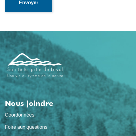
Navigation
de
pied
de
page
Nous joindre
Coordonnées
Foire aux questions