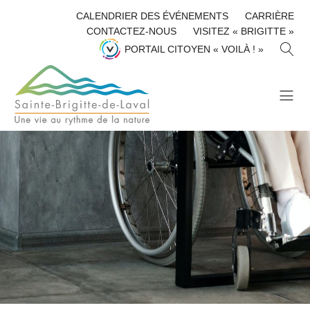
CALENDRIER DES ÉVÉNEMENTS
CARRIÈRE
CONTACTEZ-NOUS
VISITEZ « BRIGITTE »
R
PORTAIL CITOYEN « VOILÀ ! »
E
C
H
E
R
C
H
E
R