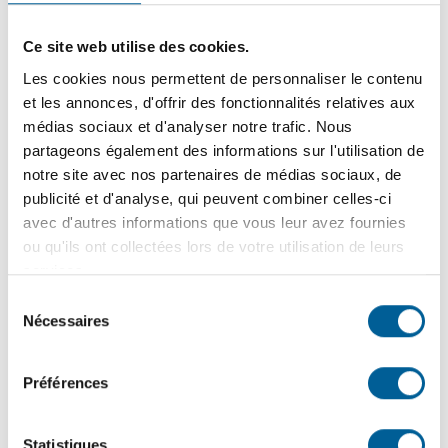
Paralysie partielle
Ce site web utilise des cookies.
Paralysie complète
Les cookies nous permettent de personnaliser le contenu
Aucune de ces réponses
et les annonces, d'offrir des fonctionnalités relatives aux
médias sociaux et d'analyser notre trafic. Nous
partageons également des informations sur l'utilisation de
notre site avec nos partenaires de médias sociaux, de
Membre supérieur droit
publicité et d'analyse, qui peuvent combiner celles-ci
Membre supérieur gauche
avec d'autres informations que vous leur avez fournies
ou qu'ils ont collectées lors de votre utilisation de leurs
Membre inférieur droit
services.
Membre inférieur gauche
Sélection
Nécessaires
du
consentement
Mobilité réduite
Préférences
Non applicable
Statistiques