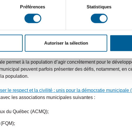
e la page Facebook de la Ville pour promouvoir leurs événeme
Préférences
Statistiques
 de notre ville, diverses photos sont mises en ligne sur cette pa
nts. Si toutefois vous ne désirez pas qu’une photo de vous soit
cations@sbdl.net
Autoriser la sélection
ivilité
ale permet à la population d’agir concrètement pour le dévelop
 municipal peuvent parfois présenter des défis, notamment, en ce
 la population.
ser le respect et la civilité : unis pour la démocratie municipale
(
n avec les associations municipales suivantes :
paux du Québec (ACMQ);
 (FQM);