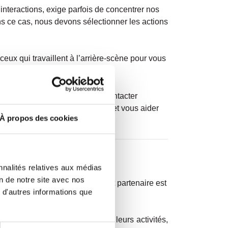
nteractions, exige parfois de concentrer nos
ns ce cas, nous devons sélectionner les actions
eux qui travaillent à l’arrière-scène pour vous
ommentaires à partager peut contacter
ne pour y répondre, vous guider et vous aider
À propos des cookies
nnalités relatives aux médias
on de notre site avec nos
par la Ville ou dont la Ville est partenaire est
 d'autres informations que
n au niveau de la promotion de leurs activités,