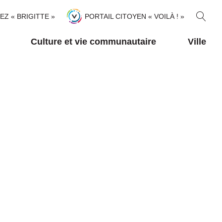
R
TEZ « BRIGITTE »
PORTAIL CITOYEN « VOILÀ ! »
E
C
Culture et vie communautaire
Ville
H
E
R
C
H
E
R