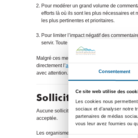
Pour modérer un grand volume de commentaire
efforts là où ils sont les plus nécessaires 
les plus pertinentes et prioritaires.
Pour limiter l’impact négatif des commentaire
servir. Toute opinion et tout questionnement,
Malgré ces mesures exceptionnelles, sachez qu
directement l’
administration municipale
, où vo
Consentement
avec attention.
Ce site web utilise des cook
Sollicitations et pr
Les cookies nous permettent d
sociaux et d'analyser notre t
Aucune sollicitation publicitaire ou promotionne
partenaires de médias sociaux
acceptée.
vous leur avez fournies ou qu'
Les organismes accrédités ou reconnus par la 
Sélection