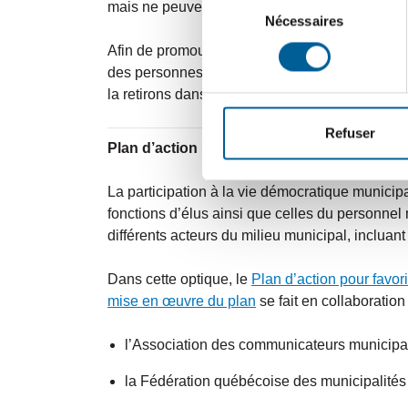
mais ne peuvent pas se servir exclusivement d
Nécessaires
du
consentement
Afin de promouvoir les activités et les attraits
des personnes qui ont participés à nos événeme
la retirons dans les plus brefs délais :
communi
Refuser
Plan d’action pour favoriser le respect et la c
La participation à la vie démocratique municip
fonctions d’élus ainsi que celles du personnel
différents acteurs du milieu municipal, incluant
Dans cette optique, le
Plan d’action pour favori
mise en œuvre du plan
se fait en collaboratio
l’Association des communicateurs munici
la Fédération québécoise des municipalités