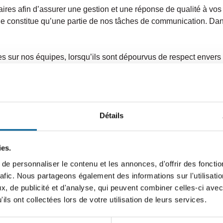
s afin d’assurer une gestion et une réponse de qualité à vos i
et ne constitue qu’une partie de nos tâches de communication. Da
s sur nos équipes, lorsqu’ils sont dépourvus de respect envers c
 exprimés avec tact et respect, sont les bienvenus.
e toute personne, en tout temps, ayant des questions ou des c
tre appel ou votre message sera transféré à la meilleure person
Détails
ies.
omotions
e personnaliser le contenu et les annonces, d'offrir des fonctio
rafic. Nous partageons également des informations sur l'utilisati
lle n’est permise. Seule la promotion des événements organisés 
, de publicité et d'analyse, qui peuvent combiner celles-ci avec
ils ont collectées lors de votre utilisation de leurs services.
Ville de Sainte-Brigitte-de-Laval peuvent bénéficier d’un soutie