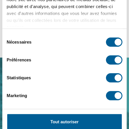
publicité et d'analyse, qui peuvent combiner celles-ci
Plantes envahissantes
avec d'autres informations que vous leur avez fournies
ou qu'ils ont collectées lors de votre utilisation de leurs
services.
Sélection
Insectes nuisibles
Nécessaires
du
consentement
Préférences
Navigation
Statistiques
de
Marketing
pied
de
page
Tout autoriser
Nous joindre