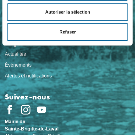
Coordonnées
Autoriser la sélection
Foire aux questions
Refuser
Travailler chez nous
Sujets de l'heure
Actualités
Événements
Alertes et notifications
Suivez-nous
Mairie de
Sainte-Brigitte-de-Laval