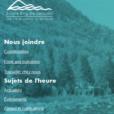
de
pied
de
page
Nous joindre
Coordonnées
Foire aux questions
Travailler chez nous
Sujets de l'heure
Actualités
Événements
Alertes et notifications