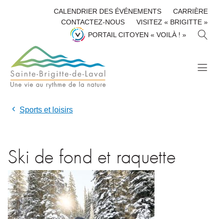
CALENDRIER DES ÉVÉNEMENTS
CARRIÈRE
CONTACTEZ-NOUS
VISITEZ « BRIGITTE »
R
PORTAIL CITOYEN « VOILÀ ! »
E
C
H
E
R
C
H
Sports et loisirs
E
R
Ski de fond et raquette