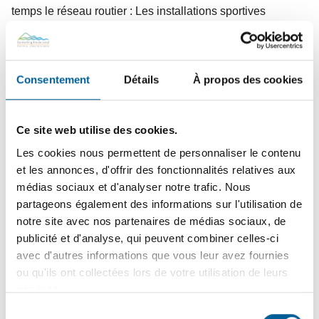
temps le réseau routier : Les installations sportives
extérieures hivernales sont entretenues seulement lorsque
les routes et trottoirs sont sécurisés.
Lien vers la publication pour la saison 2025-2026
Consentement
Détails
À propos des cookies
Please accept
statistics, marketing
cookies to watch
this video.
Ce site web utilise des cookies.
Les cookies nous permettent de personnaliser le contenu
Respecter les conditions
et les annonces, d'offrir des fonctionnalités relatives aux
d’utilisation, c’est contribuer à
médias sociaux et d'analyser notre trafic. Nous
faire perdurer cette initiative
partageons également des informations sur l'utilisation de
notre site avec nos partenaires de médias sociaux, de
Pour préserver ces infrastructures et assurer une
publicité et d'analyse, qui peuvent combiner celles-ci
expérience agréable pour tous, nous rappelons les règles
avec d'autres informations que vous leur avez fournies
d’utilisation :
ou qu'ils ont collectées lors de votre utilisation de leurs
services.
Restez dans les sentiers balisés.
Sélection