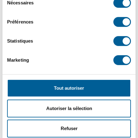
Nécessaires
du
Accès réservé aux skieurs et marcheurs en raquette.
consentement
Les usagers tolérés sont les skieurs et marcheur en
Préférences
raquette. Tout autre type d’utilisateur est interdit
sur
toute la propriété du golf
:
Motoneiges;
Statistiques
Glissades;
Marketing
Chiens en laisse ou libres;
Fatbikes.
Tout autoriser
Pour les MOTONEIGISTES,
le Golf n’est plus et n’est
pas un lieu de passage vers les sentiers fédérés
.
C’est une propriété privée ayant un partenariat d’hiver
Autoriser la sélection
avec la Ville pour offrir un accès bien défini de ski et
raquette aux citoyens. En pensant bien faire (malgré
l’interdiction) en circulant sur les pistes (pour les taper),
Refuser
vous entravez plutôt le travail de maintenance des