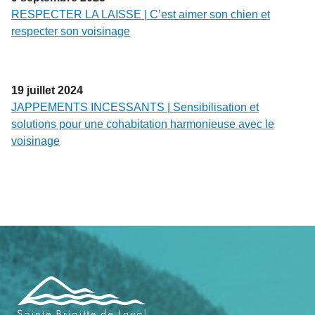
RESPECTER LA LAISSE | C’est aimer son chien et
respecter son voisinage
19
juillet
2024
JAPPEMENTS INCESSANTS | Sensibilisation et
solutions pour une cohabitation harmonieuse avec le
voisinage
Navigation
de