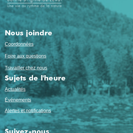
pied
de
page
Nous joindre
Coordonnées
Foire aux questions
Travailler chez nous
Sujets de l'heure
Actualités
Événements
Alertes et notifications
Suivez-nous