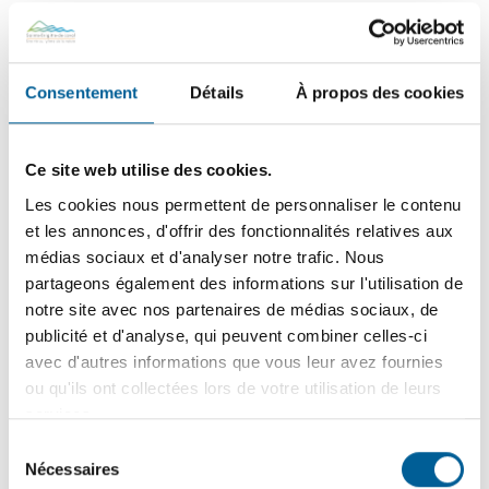
COLLECTES – Changement de vocation du bac brun |
Dates à retenir avant la transition du bac brun vers les
résidus verts
Consentement
Détails
À propos des cookies
25
mai
2026
Ce site web utilise des cookies.
PROPRIÉTAIRES ET GARDIENS DE CHIENS | Rappel
Les cookies nous permettent de personnaliser le contenu
de vos responsabilités légales et civiques pour une
et les annonces, d'offrir des fonctionnalités relatives aux
cohabitation harmonieuse
médias sociaux et d'analyser notre trafic. Nous
partageons également des informations sur l'utilisation de
notre site avec nos partenaires de médias sociaux, de
22
mai
2026
publicité et d'analyse, qui peuvent combiner celles-ci
DÉCHETS MAL DISPOSÉS – Conteneurs | Quand les
avec d'autres informations que vous leur avez fournies
déchets débordent : un problème de sécurité,
ou qu'ils ont collectées lors de votre utilisation de leurs
d’environnement et de civisme
services.
Sélection
Nécessaires
du