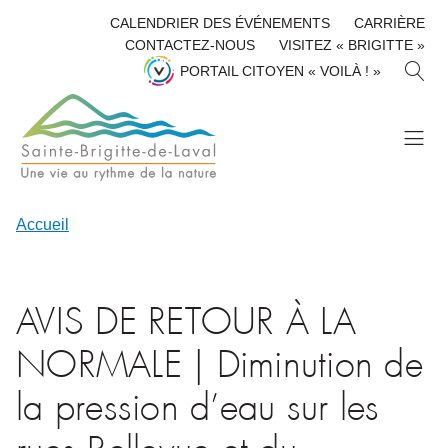
CALENDRIER DES ÉVÉNEMENTS
CARRIÈRE
CONTACTEZ-NOUS
VISITEZ « BRIGITTE »
R
PORTAIL CITOYEN « VOILÀ ! »
E
C
H
E
R
C
H
Accueil
E
R
AVIS DE RETOUR À LA
NORMALE | Diminution de
la pression d’eau sur les
rues Bellevue et du