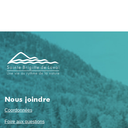
Navigation
de
pied
de
page
Nous joindre
Coordonnées
Foire aux questions