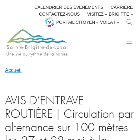
CALENDRIER DES ÉVÉNEMENTS
CARRIÈRE
CONTACTEZ-NOUS
VISITEZ « BRIGITTE »
R
PORTAIL CITOYEN « VOILÀ ! »
E
C
H
E
R
C
H
Accueil
E
R
AVIS D’ENTRAVE
ROUTIÈRE | Circulation par
alternance sur 100 mètres
les 27 et 28 mai à la