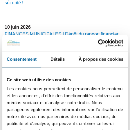
sécurité !
10
juin
2026
FINANCES MUNICIPALES | Dépôt du rapport financier
2025 et de l’état de situation financière 2026
Consentement
Détails
À propos des cookies
2
juin
2026
COLLECTES – Changement de vocation du bac brun |
Dates à retenir avant la transition du bac brun vers les
Ce site web utilise des cookies.
résidus verts
Les cookies nous permettent de personnaliser le contenu
et les annonces, d'offrir des fonctionnalités relatives aux
médias sociaux et d'analyser notre trafic. Nous
partageons également des informations sur l'utilisation de
25
mai
2026
notre site avec nos partenaires de médias sociaux, de
PROPRIÉTAIRES ET GARDIENS DE CHIENS | Rappel
publicité et d'analyse, qui peuvent combiner celles-ci
de vos responsabilités légales et civiques pour une