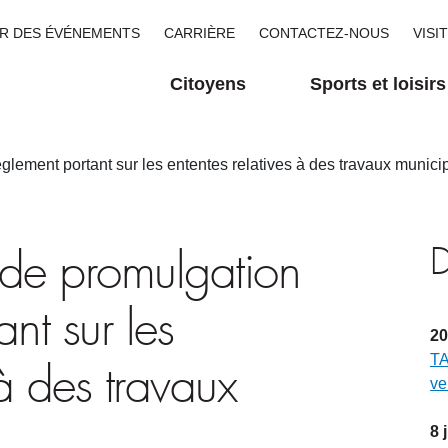
R DES ÉVÉNEMENTS
CARRIÈRE
CONTACTEZ-NOUS
VISI
Citoyens
Sports et loisirs
èglement portant sur les ententes relatives à des travaux munic
D
s de promulgation
nt sur les
20
TA
 à des travaux
ve
8