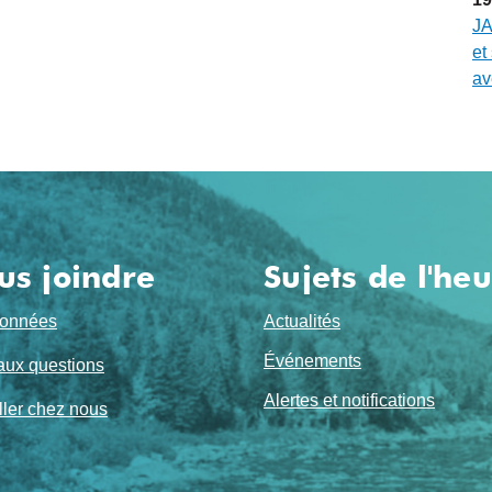
JA
et
av
us joindre
Sujets de l'he
onnées
Actualités
Événements
aux questions
Alertes et notifications
ller chez nous