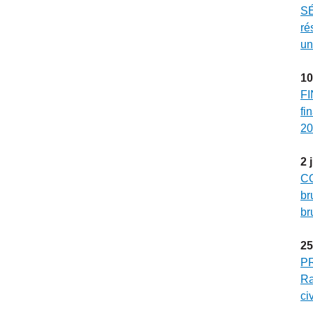
SÉ
ré
un
10
FI
fi
20
2
CO
br
br
25
P
Ra
ci