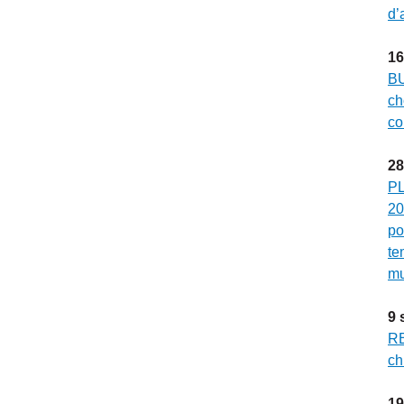
d’
16
BU
ch
co
28
PL
20
po
te
mu
9
RE
ch
19