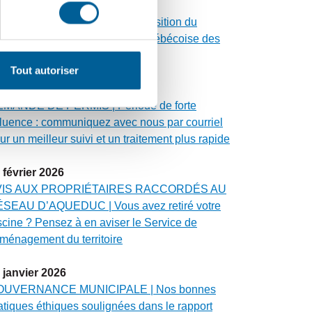
avril
2026
ALUATION FONCIÈRE | Acquisition du
oupe Altus par la Fédération québécoise des
nicipalités
Tout autoriser
avril
2026
MANDE DE PERMIS | Période de forte
fluence : communiquez avec nous par courriel
ur un meilleur suivi et un traitement plus rapide
février
2026
VIS AUX PROPRIÉTAIRES RACCORDÉS AU
SEAU D’AQUEDUC | Vous avez retiré votre
scine ? Pensez à en aviser le Service de
aménagement du territoire
janvier
2026
OUVERNANCE MUNICIPALE | Nos bonnes
atiques éthiques soulignées dans le rapport