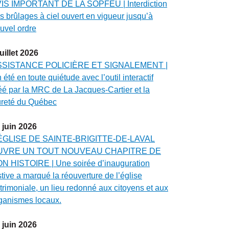
IS IMPORTANT DE LA SOPFEU | Interdiction
s brûlages à ciel ouvert en vigueur jusqu’à
uvel ordre
juillet
2026
SSISTANCE POLICIÈRE ET SIGNALEMENT |
 été en toute quiétude avec l’outil interactif
éé par la MRC de La Jacques-Cartier et la
reté du Québec
juin
2026
ÉGLISE DE SAINTE-BRIGITTE-DE-LAVAL
UVRE UN TOUT NOUVEAU CHAPITRE DE
N HISTOIRE | Une soirée d’inauguration
stive a marqué la réouverture de l’église
trimoniale, un lieu redonné aux citoyens et aux
ganismes locaux.
juin
2026