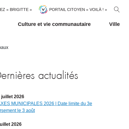
R
TEZ « BRIGITTE »
PORTAIL CITOYEN « VOILÀ ! »
E
C
Culture et vie communautaire
Ville
H
E
R
ipaux
C
H
E
R
ernières actualités
juillet
2026
XES MUNICIPALES 2026 | Date limite du 3e
rsement le 3 août
juillet
2026