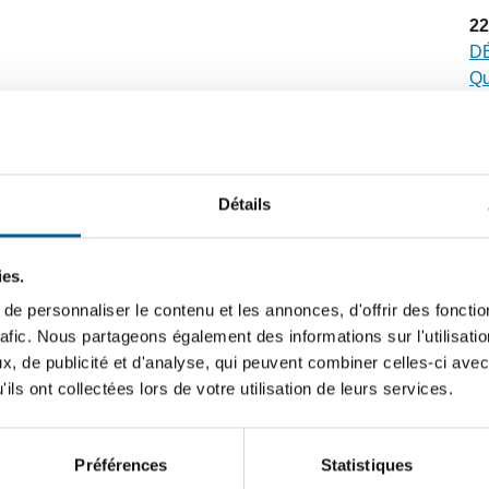
22
DÉ
Qu
sé
20
D
Détails
n’
no
ies.
12
e personnaliser le contenu et les annonces, d'offrir des fonctio
FO
rafic. Nous partageons également des informations sur l'utilisati
vi
, de publicité et d'analyse, qui peuvent combiner celles-ci avec
ils ont collectées lors de votre utilisation de leurs services.
6
CA
dé
Préférences
Statistiques