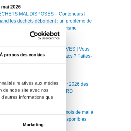
mai
2026
CHETS MAL DISPOSÉS – Conteneurs |
and les déchets débordent : un problème de
curité, d’environnement et de civisme
mai
2026
ÉPLOIEMENT DES SACS MAUVES | Vous
À propos des cookies
avez pas reçu vos rouleaux de sacs ? Faites-
us signe !
mai
2026
nnalités relatives aux médias
SSES SEPTIQUES | Calendrier 2026 des
on de notre site avec nos
danges de fosses du secteur NORD
 d'autres informations que
mai
2026
LENDRIER MUNICIPAL | Les mois de mai à
cembre 2026 sont maintenant disponibles
Marketing