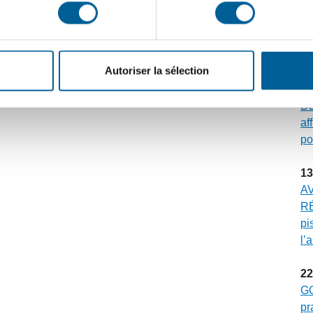
30
ÉV
Gr
mu
Autoriser la sélection
23
DE
af
po
13
A
RÉ
pi
l’
22
G
pr