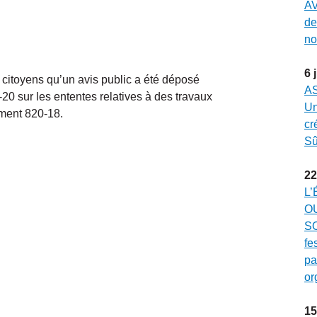
AV
de
no
6
s citoyens qu’un avis public a été déposé
A
0 sur les ententes relatives à des travaux
Un
ment 820-18.
cr
Sû
22
L’
O
SO
fe
pa
or
15