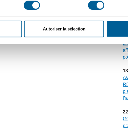
30
ÉV
Gr
mu
Autoriser la sélection
23
DE
af
po
13
A
RÉ
pi
l’
22
G
pr