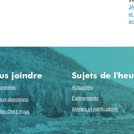
JA
et
av
us joindre
Sujets de l'he
onnées
Actualités
Événements
aux questions
Alertes et notifications
ller chez nous