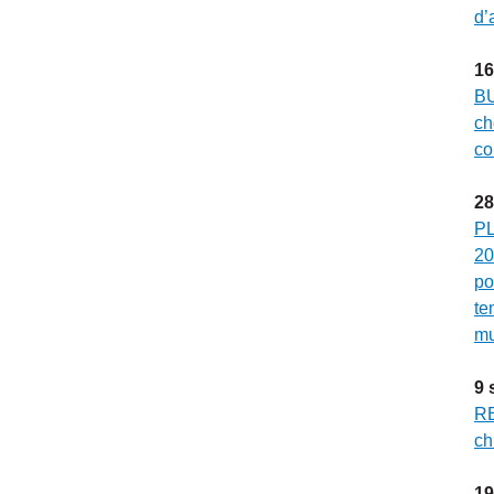
d’
16
BU
ch
co
28
PL
20
po
te
mu
9
RE
ch
19