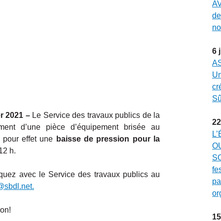
AV
de
no
6
A
Un
cr
Sû
er 2021 –
Le Service des travaux publics de la
22
ement d’une pièce d’équipement brisée au
L’
a pour effet une
baisse de pression pour la
O
12 h.
SO
fe
quez avec le Service des travaux publics au
pa
@sbdl.net.
or
on!
15