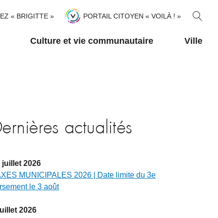
R
TEZ « BRIGITTE »
PORTAIL CITOYEN « VOILÀ ! »
E
C
Culture et vie communautaire
Ville
H
E
R
C
H
E
R
ernières actualités
juillet
2026
XES MUNICIPALES 2026 | Date limite du 3e
rsement le 3 août
juillet
2026