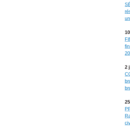
SÉ
ré
un
10
FI
fi
20
2
CO
br
br
25
P
Ra
ci