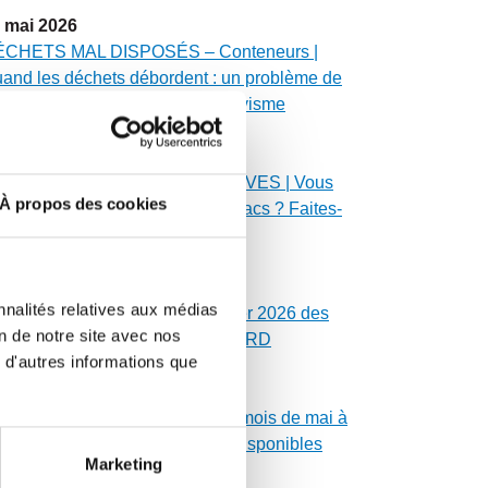
mai
2026
CHETS MAL DISPOSÉS – Conteneurs |
and les déchets débordent : un problème de
curité, d’environnement et de civisme
mai
2026
ÉPLOIEMENT DES SACS MAUVES | Vous
À propos des cookies
avez pas reçu vos rouleaux de sacs ? Faites-
us signe !
mai
2026
nnalités relatives aux médias
SSES SEPTIQUES | Calendrier 2026 des
on de notre site avec nos
danges de fosses du secteur NORD
 d'autres informations que
mai
2026
LENDRIER MUNICIPAL | Les mois de mai à
cembre 2026 sont maintenant disponibles
Marketing