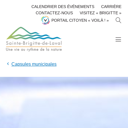
CALENDRIER DES ÉVÉNEMENTS
CARRIÈRE
CONTACTEZ-NOUS
VISITEZ « BRIGITTE »
R
PORTAIL CITOYEN « VOILÀ ! »
E
C
H
E
R
C
H
Capsules municipales
E
R