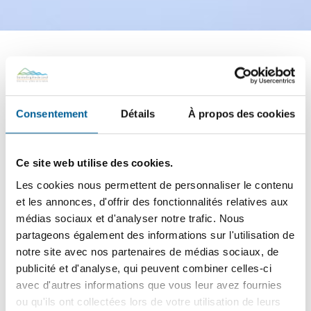
Les élections municipales :
Générales et Partielles
Consentement
Détails
À propos des cookies
Les élections municipales, générales et partielles, jouent
un rôle crucial dans notre démocratie locale. Elles
Ce site web utilise des cookies.
permettent aux citoyens de choisir leurs
représentants
qui
Les cookies nous permettent de personnaliser le contenu
prendront des décisions importantes concernant leur
et les annonces, d'offrir des fonctionnalités relatives aux
Ville. Participer aux élections municipales est un droit et
médias sociaux et d'analyser notre trafic. Nous
un devoir civique. C’est une occasion pour chaque
partageons également des informations sur l'utilisation de
citoyen de s’exprimer et de contribuer à la gestion de sa
notre site avec nos partenaires de médias sociaux, de
Ville.
publicité et d'analyse, qui peuvent combiner celles-ci
avec d'autres informations que vous leur avez fournies
«
Tenir des élections en même temps partout au Québec
ou qu'ils ont collectées lors de votre utilisation de leurs
constitue un temps fort de la vie démocratique