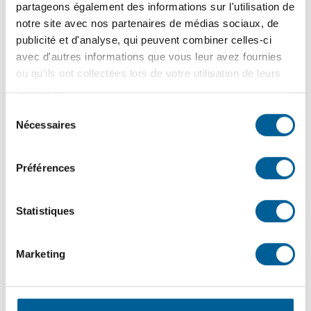
Au niveau municipal, il existe plusieurs types
partageons également des informations sur l'utilisation de
d’investissements en immobilisations :
notre site avec nos partenaires de médias sociaux, de
publicité et d'analyse, qui peuvent combiner celles-ci
L’acquisition d’équipements, de matériels et autres
avec d'autres informations que vous leur avez fournies
biens meubles ou immeubles;
ou qu'ils ont collectées lors de votre utilisation de leurs
services.
L’exécution de travaux sur diverses infrastructures ou
Sélection
superstructures municipales, incluant ceux
Nécessaires
du
d’aménagement, de réfection, d’amélioration, de
consentement
restauration, de construction et de réparation de rues,
de parcs, de stationnements, de bâtiments municipaux,
Préférences
de pose de tuyaux d’aqueduc et d’égouts incluant les
travaux connexes;
Statistiques
L’octroi de contrats de services professionnels et
techniques, l’embauche de personnel d’appoint y
Marketing
afférent.