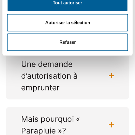
Tout autoriser
Qu’est-ce qu’un
règlement d’emprunt «
Autoriser la sélection
Parapluie »?
Refuser
Une demande
d’autorisation à
emprunter
Mais pourquoi «
Parapluie »?