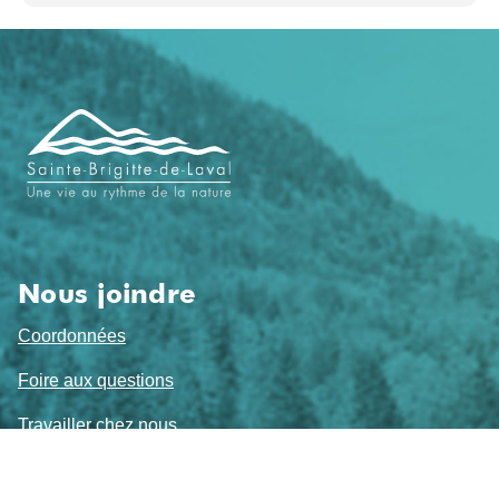
Navigation
de
pied
de
page
Nous joindre
Coordonnées
Foire aux questions
Travailler chez nous
Sujets de l'heure