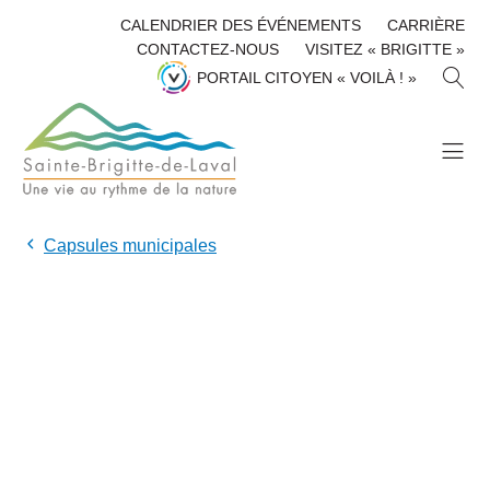
CALENDRIER DES ÉVÉNEMENTS
CARRIÈRE
CONTACTEZ-NOUS
VISITEZ « BRIGITTE »
R
PORTAIL CITOYEN « VOILÀ ! »
E
C
H
E
R
C
H
Capsules municipales
E
R