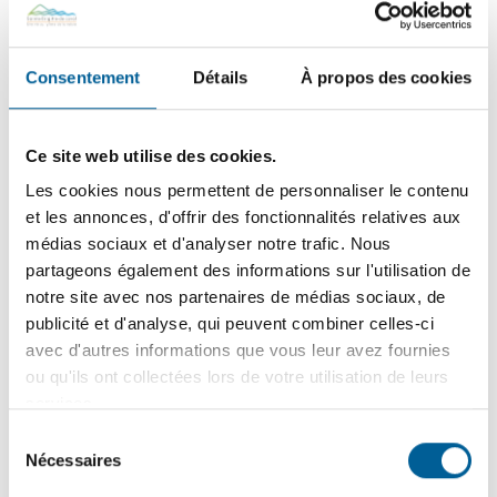
20
septembre
2024
RÉFECTION CONDUITES
Consentement
Détails
À propos des cookies
D’AQUEDUC MUNICIPAL |
Coupure d’eau prévue le mercredi
Ce site web utilise des cookies.
25 septembre MAIS sujette à
Les cookies nous permettent de personnaliser le contenu
changement jusqu’à mardi
et les annonces, d'offrir des fonctionnalités relatives aux
médias sociaux et d'analyser notre trafic. Nous
La Ville informe les citoyens qu’une coupure d’eau aux
partageons également des informations sur l'utilisation de
adresses desservies par le réseau d'aqueduc municipal
notre site avec nos partenaires de médias sociaux, de
est planifiée…
publicité et d'analyse, qui peuvent combiner celles-ci
avec d'autres informations que vous leur avez fournies
22
août
2024
ou qu'ils ont collectées lors de votre utilisation de leurs
services.
RÉFECTION DE CONDUITES
Sélection
D’EAU POTABLE – Août à octobre
Nécessaires
du
consentement
2024 | Coupure d’eau prévue le