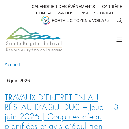
CALENDRIER DES ÉVÉNEMENTS
CARRIÈRE
CONTACTEZ-NOUS
VISITEZ « BRIGITTE »
R
PORTAIL CITOYEN « VOILÀ ! »
E
C
H
E
R
C
H
Accueil
E
R
16
juin
2026
TRAVAUX D’ENTRETIEN AU
RÉSEAU D’AQUEDUC – Jeudi 18
juin 2026 | Coupures d’eau
planifiées et avis d’ébullition