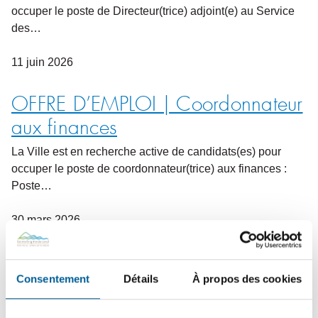
occuper le poste de Directeur(trice) adjoint(e) au Service
des…
11
juin
2026
OFFRE D’EMPLOI | Coordonnateur
aux finances
La Ville est en recherche active de candidats(es) pour
occuper le poste de coordonnateur(trice) aux finances :
Poste…
30
mars
2026
OFFRE D’EMPLOI |
Consentement
Détails
À propos des cookies
Opérateur(trice)-journalier(re) au
Service des travaux publics