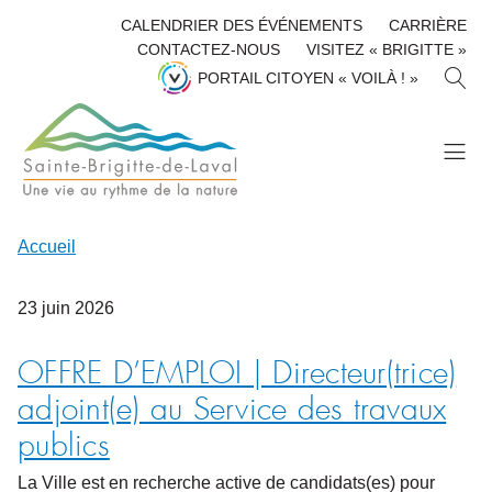
CALENDRIER DES ÉVÉNEMENTS
CARRIÈRE
CONTACTEZ-NOUS
VISITEZ « BRIGITTE »
R
PORTAIL CITOYEN « VOILÀ ! »
E
C
H
E
R
C
H
Accueil
E
R
23
juin
2026
OFFRE D’EMPLOI | Directeur(trice)
adjoint(e) au Service des travaux
publics
La Ville est en recherche active de candidats(es) pour