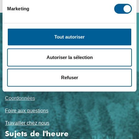
Marketing
Navigation
Tout autoriser
de
pied
Autoriser la sélection
de
page
Refuser
Nous joindre
Coordonnées
Foire aux questions
Travailler chez nous
Sujets de l'heure