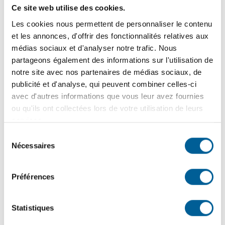
Ce site web utilise des cookies.
La Ville est en recherche active de candidats(es) pour
occuper le poste d’Opérateur(trice)-journalier(re) au
Les cookies nous permettent de personnaliser le contenu
Service des travaux publics :…
et les annonces, d'offrir des fonctionnalités relatives aux
médias sociaux et d'analyser notre trafic. Nous
6
mars
2026
partageons également des informations sur l'utilisation de
notre site avec nos partenaires de médias sociaux, de
publicité et d'analyse, qui peuvent combiner celles-ci
OPPORTUNITÉ DE CARRIÈRE |
avec d'autres informations que vous leur avez fournies
Pompier(ère) et premier(re)
ou qu'ils ont collectées lors de votre utilisation de leurs
répondant(e) au Service de la
services.
sécurité publique
Sélection
Nécessaires
du
La Ville est en recherche active d'une(e) Pompier(ère)
consentement
premier(ère) répondant(e) pour joindre son équipe
Préférences
dynamique du Service de…
…
1
2
3
9
Statistiques