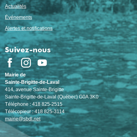
Actualités
Événements
Alertes et notifications
Suivez-nous
Mairie de
Sainte-Brigitte-de-Laval
414, avenue Sainte-Brigitte
Sainte-Brigitte-de-Laval (Québec) G0A 3K0
Téléphone : 418 825-2515
Télécopieur : 418 825-3114
mairie@sbdl.net