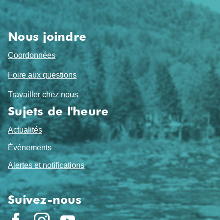
de
page
Nous joindre
Coordonnées
Foire aux questions
Travailler chez nous
Sujets de l'heure
Actualités
Événements
Alertes et notifications
Suivez-nous