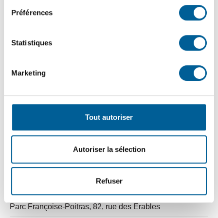
Préférences
DÉTAILS
ORGANISATEUR
Service des loisirs, des
Date :
Statistiques
sports, de la culture et vie
31 juillet 2024
communautaire
Heure :
Marketing
10 h 00 min - 11 h 00
min
Tout autoriser
Catégorie
d’Évènement:
Animation de parc
Autoriser la sélection
Refuser
LIEU
Parc Françoise-Poitras, 82, rue des Érables