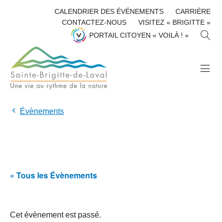
CALENDRIER DES ÉVÉNEMENTS
CARRIÈRE
CONTACTEZ-NOUS
VISITEZ « BRIGITTE »
R
PORTAIL CITOYEN « VOILÀ ! »
E
C
H
E
R
C
H
Évènements
E
R
« Tous les Évènements
Cet évènement est passé.