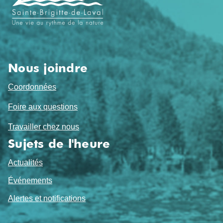
pied
de
page
Nous joindre
Coordonnées
Foire aux questions
Travailler chez nous
Sujets de l'heure
Actualités
Événements
Alertes et notifications