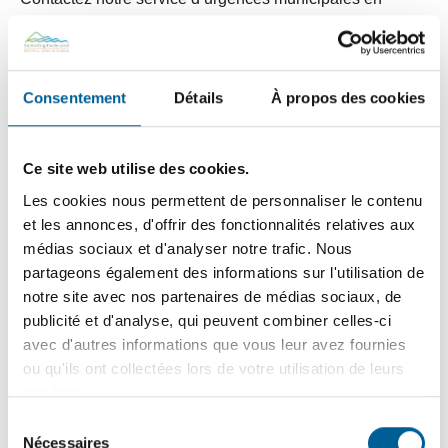
composant le
418 825-2515, suivi du 1
pour tout
problème lié :
Au réseau d’aqueduc municipal;
Consentement
Détails
À propos des cookies
Au réseau d’égout municipal;
Aux collectes des ordures, du recyclage et des
Ce site web utilise des cookies.
matières compostables;
Les cookies nous permettent de personnaliser le contenu
et les annonces, d'offrir des fonctionnalités relatives aux
À une rue impraticable en raison des conditions
médias sociaux et d'analyser notre trafic. Nous
météorologiques ou autres.
partageons également des informations sur l'utilisation de
notre site avec nos partenaires de médias sociaux, de
Nous vous remercions pour votre compréhension.
publicité et d'analyse, qui peuvent combiner celles-ci
avec d'autres informations que vous leur avez fournies
ou qu'ils ont collectées lors de votre utilisation de leurs
Ajouter au calendrier
services.
Sélection
Nécessaires
du