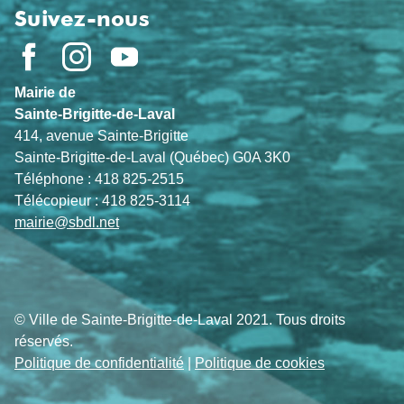
Suivez-nous
Mairie de
Sainte-Brigitte-de-Laval
414, avenue Sainte-Brigitte
Sainte-Brigitte-de-Laval (Québec) G0A 3K0
Téléphone : 418 825-2515
Télécopieur : 418 825-3114
mairie@sbdl.net
© Ville de Sainte-Brigitte-de-Laval 2021. Tous droits
réservés.
Politique de confidentialité
|
Politique de cookies