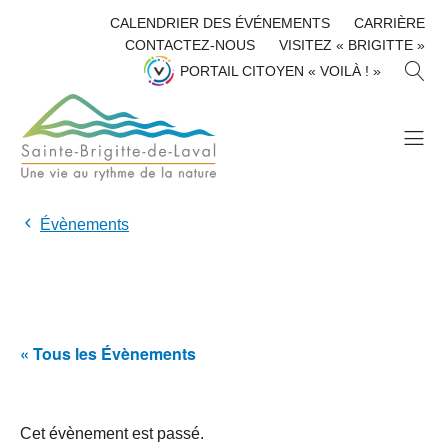
CALENDRIER DES ÉVÉNEMENTS
CARRIÈRE
CONTACTEZ-NOUS
VISITEZ « BRIGITTE »
R
PORTAIL CITOYEN « VOILÀ ! »
E
C
H
E
R
C
H
Évènements
E
R
« Tous les Évènements
Cet évènement est passé.