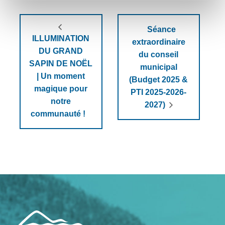
Séance
ILLUMINATION
extraordinaire
DU GRAND
du conseil
SAPIN DE NOËL
municipal
| Un moment
(Budget 2025 &
magique pour
PTI 2025-2026-
notre
2027)
communauté !
Navigation
de