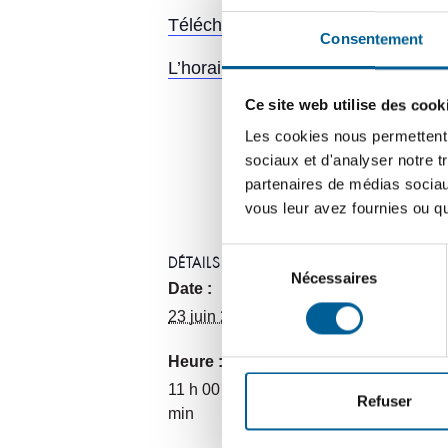
Télécharger la programmation des ac
Consentement
L’horaire des groupes de la Scène
Ce site web utilise des cook
Les cookies nous permettent d
sociaux et d'analyser notre t
partenaires de médias sociaux
vous leur avez fournies ou qu'
Sélection
DÉTAILS
ORGANISAT
Nécessaires
du
Service des 
Date :
consentement
sports, de la
23 juin 2023
vie communa
Heure :
11 h 00 min - 23 h 30
Refuser
min