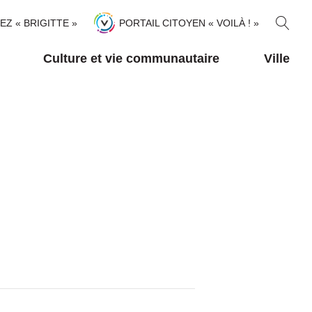
R
TEZ « BRIGITTE »
PORTAIL CITOYEN « VOILÀ ! »
E
C
Culture et vie communautaire
Ville
H
E
R
C
H
E
R