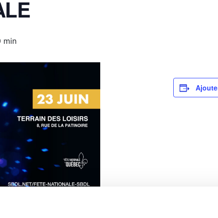
ALE
0 min
Ajoute
nale SBDL