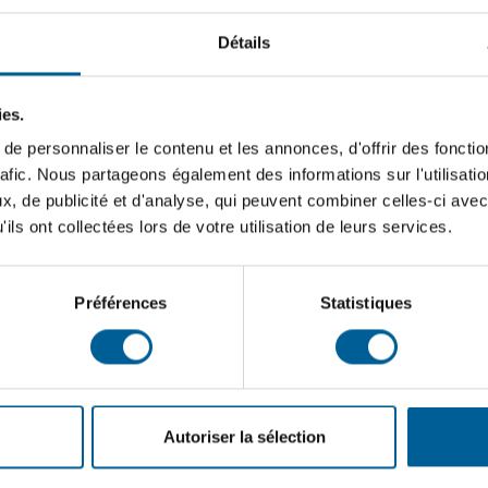
tivités du 23 juin à Sainte-Brigitte-de-Laval
Détails
 Ouverte
ies.
e personnaliser le contenu et les annonces, d'offrir des fonctio
rafic. Nous partageons également des informations sur l'utilisati
, de publicité et d'analyse, qui peuvent combiner celles-ci avec
ils ont collectées lors de votre utilisation de leurs services.
EUR
LIEU
Préférences
Statistiques
loisirs, des
Parc de l’école du
 culture et
Trivent 1, 3, rue du
utaire
Couvent
Autoriser la sélection