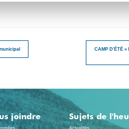
municipal
CAMP D’ÉTÉ « Le
us joindre
Sujets de l'he
onnées
Actualités