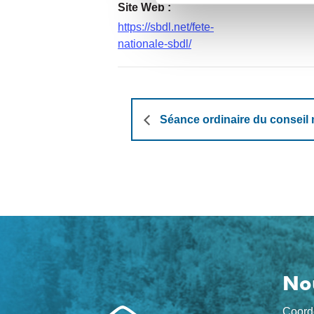
Site Web :
https://sbdl.net/fete-
nationale-sbdl/
Séance ordinaire du conseil 
No
Navigation
Coord