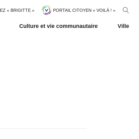
R
TEZ « BRIGITTE »
PORTAIL CITOYEN « VOILÀ ! »
E
C
Culture et vie communautaire
Ville
H
E
R
C
H
E
R