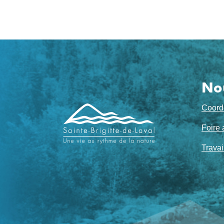
No
Navigation
Coord
de
Foire 
pied
Travai
de
page