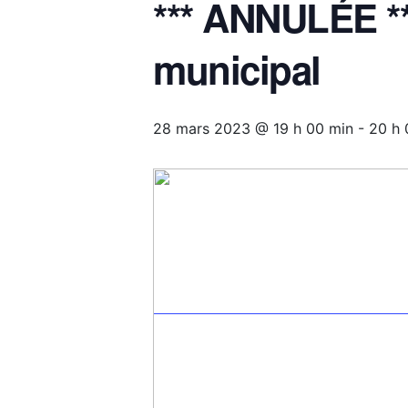
*** ANNULÉE **
municipal
28 mars 2023 @ 19 h 00 min
-
20 h 