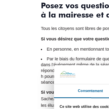
Posez vos questi
à la mairesse et
Tous les citoyens sont libres de po
Si vous désirez que votre questi
En personne, en mentionnant tou
Par le biais du formulaire de qu
dans l’événement même de la séance,
répondront aux questions qui auro
h pourraient ne pas recevoir de ré
séance du conseil municipal.
Consentement
Si vous NE désirez PAS que votre
Sachez qu’il est toujours possible 
les élus ou pour toute question ne 
Ce site web utilise des cook