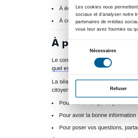
Les cookies nous permettent d
À écrire directement aux élus. 
sociaux et d'analyser notre t
À communiquer avec la mairie 
partenaires de médias sociaux
vous leur avez fournies ou qu'
À propos des séa
Sélection
Nécessaires
du
consentement
Le conseil municipal est composé du
quel est votre conseiller attitré
?
La séance du conseil municipal repr
Refuser
citoyens à y participer activement :
Pour savoir ce qui se passe dans
Pour avoir la bonne information
Pour poser vos questions, partag