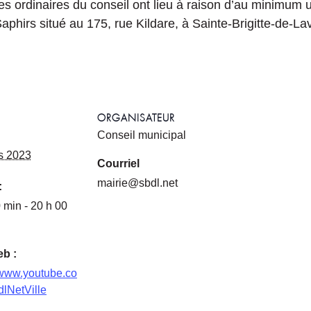
es ordinaires du conseil ont lieu à raison d’au minimum 
phirs situé au 175, rue Kildare, à Sainte-Brigitte-de-La
S
ORGANISATEUR
Conseil municipal
s 2023
Courriel
mairie@sbdl.net
:
 min - 20 h 00
eb :
/www.youtube.co
dlNetVille