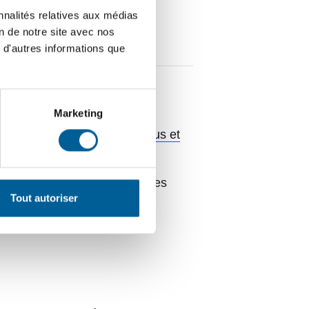
nnalités relatives aux médias
léphone et courriel);
on de notre site avec nos
 d'autres informations que
Marketing
rict.
De quel district êtes-vous et
icipale. Nous invitons donc les
Tout autoriser