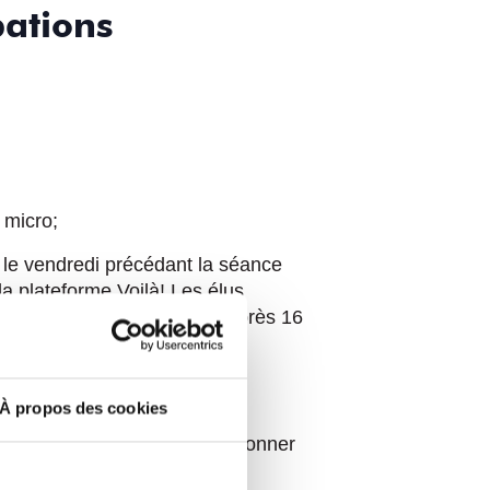
pations
 micro;
e le vendredi précédant la séance
la plateforme Voilà! Les élus
nce. Les questions reçues après 16
transmises aux élus après la
À propos des cookies
cipal
, les citoyens désirant questionner
nvités :