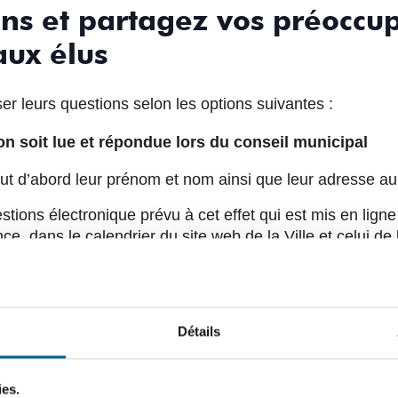
ons et partagez vos préoccu
 aux élus
ser leurs questions selon les options suivantes :
on soit lue et répondue lors du conseil municipal
t d’abord leur prénom et nom ainsi que leur adresse au
estions électronique prévu à cet effet qui est mis en lign
 dans le calendrier du site web de la Ville et celui de 
nt été transmises avant 16 h, la journée même de la séa
ponse en séance. Par contre, elles seront tout de même 
Détails
 question soit lue et répondue lors du conseil muni
de contacter les conseillers municipaux ou le maire. Ainsi
nécessitant pas une réponse en séance du conseil, sont i
ies.