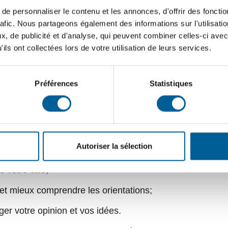
e personnaliser le contenu et les annonces, d'offrir des fonctio
Consultez les
coordonnées des conseillers municipaux
(té
rafic. Nous partageons également des informations sur l'utilisati
à
mairie@sbdl.net
qui assurera le suivi.
, de publicité et d'analyse, qui peuvent combiner celles-ci avec
ils ont collectées lors de votre utilisation de leurs services.
nces du conseil municipal
Préférences
Statistiques
 maire et de six conseillers représentant chacun un dist
ésente le principal lieu d’exercice de la démocratie mun
Autoriser la sélection
 votre ville;
 et mieux comprendre les orientations;
er votre opinion et vos idées.