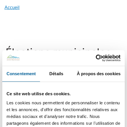
Accueil
Élections municipales
Évènements
Élections municipales
Consentement
Détails
À propos des cookies
Aucun résultat trouvé.
Notice
Évènements
Ce site web utilise des cookies.
Upcoming
Liste
Les cookies nous permettent de personnaliser le contenu
Év
Choisir
Vie
et les annonces, d'offrir des fonctionnalités relatives aux
Vi
la
Nav
médias sociaux et d'analyser notre trafic. Nous
Évènements
précédents
Aujourd'hui
Évènements
suivants
Na
date.
partageons également des informations sur l'utilisation de