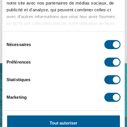
notre site avec nos partenaires de médias sociaux, de
Exporter le calendrier
publicité et d'analyse, qui peuvent combiner celles-ci
avec d'autres informations que vous leur avez fournies
ou qu'ils ont collectées lors de votre utilisation de leurs
services.
Sélection
Nécessaires
du
consentement
Préférences
Statistiques
Navigation
de
Marketing
pied
de
page
Tout autoriser