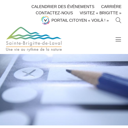
CALENDRIER DES ÉVÉNEMENTS
CARRIÈRE
CONTACTEZ-NOUS
VISITEZ « BRIGITTE »
R
PORTAIL CITOYEN « VOILÀ ! »
E
C
H
E
R
C
H
E
R