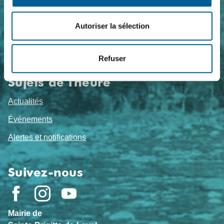
Nous joindre
Coordonnées
Autoriser la sélection
Foire aux questions
Refuser
Travailler chez nous
Sujets de l'heure
Actualités
Événements
Alertes et notifications
Suivez-nous
Mairie de