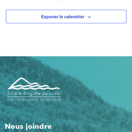
Exporter le calendrier
Navigation
de
pied
de
page
Nous joindre