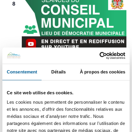
8
8 septembre @ 19 h 00 min
-
20 h 00 min
Séance ordinaire du conseil
Consentement
Détails
À propos des cookies
municipal
Bâtiment du Parc des Saphirs, ou en direct et en différé sur la
Ce site web utilise des cookies.
chaîne Youtube de la Ville
175, rue Kildare,Sainte-Brigitte-de-
Laval,Québec,Canada
Les cookies nous permettent de personnaliser le contenu
et les annonces, d'offrir des fonctionnalités relatives aux
médias sociaux et d'analyser notre trafic. Nous
octobre 2026
partageons également des informations sur l'utilisation de
notre site avec nos partenaires de médias sociaux, de