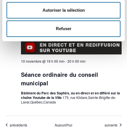
MAR
10
Autoriser la sélection
Refuser
10 novembre @ 19 h 00 min
-
20 h 00 min
Séance ordinaire du conseil
municipal
Bâtiment du Parc des Saphirs, ou en direct et en différé sur la
chaîne Youtube de la Ville
175, rue Kildare,Sainte-Brigitte-de-
Laval,Québec,Canada
Évènements
Évènements
précédents
Aujourd'hui
suivants