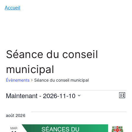
Accueil
Séance du conseil
municipal
Évènements
Séance du conseil municipal
Maintenant
 - 
2026-11-10
Liste
Év
Évènements
Choisir
Vie
Vi
la
Nav
août 2026
Na
date.
MAR