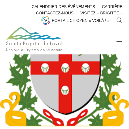
CALENDRIER DES ÉVÉNEMENTS
CARRIÈRE
CONTACTEZ-NOUS
VISITEZ « BRIGITTE »
R
PORTAIL CITOYEN « VOILÀ ! »
E
C
H
E
R
C
H
E
R