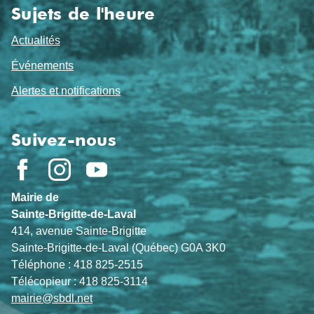
Sujets de l'heure
Actualités
Événements
Alertes et notifications
Suivez-nous
Mairie de
Sainte-Brigitte-de-Laval
414, avenue Sainte-Brigitte
Sainte-Brigitte-de-Laval (Québec) G0A 3K0
Téléphone : 418 825-2515
Télécopieur : 418 825-3114
mairie@sbdl.net