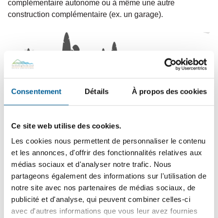
complémentaire autonome ou à même une autre
construction complémentaire (ex. un garage).
Consentement
Détails
À propos des cookies
Source : article 12.10.2 du Règlement
981-25 – Règlement de zonage
Ce site web utilise des cookies.
Les cookies nous permettent de personnaliser le contenu
et les annonces, d'offrir des fonctionnalités relatives aux
médias sociaux et d'analyser notre trafic. Nous
Dans tous les cas, le logement d’appoint doit demeurer
partageons également des informations sur l'utilisation de
secondaire à la résidence principale. La superficie
notre site avec nos partenaires de médias sociaux, de
maximale du logement d’appoint est de 40% de celle de la
publicité et d'analyse, qui peuvent combiner celles-ci
résidence.
avec d'autres informations que vous leur avez fournies