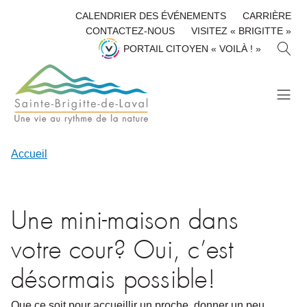
CALENDRIER DES ÉVÉNEMENTS
CARRIÈRE
CONTACTEZ-NOUS
VISITEZ « BRIGITTE »
R
PORTAIL CITOYEN « VOILÀ ! »
E
C
H
E
R
C
H
Accueil
E
R
Une mini-maison dans
votre cour? Oui, c’est
désormais possible!
Que ce soit pour accueillir un proche, donner un peu