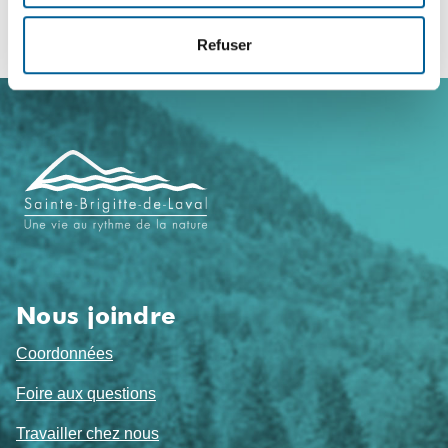
Refuser
Navigation
de
pied
de
page
Nous joindre
Coordonnées
Foire aux questions
Travailler chez nous