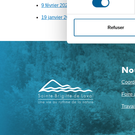
9 février 2021 – Séance ordinaire
19 janvier 2021 – Séance ordinaire
Refuser
No
Navigation
Coord
de
Foire 
pied
Travai
de
page