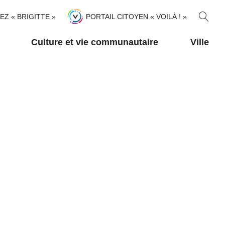
R
TEZ « BRIGITTE »
PORTAIL CITOYEN « VOILÀ ! »
E
C
Culture et vie communautaire
Ville
H
E
R
C
H
E
R