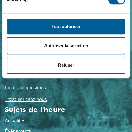
Navigation
de
Tout autoriser
pied
de
Autoriser la sélection
page
Nous joindre
Refuser
Coordonnées
Foire aux questions
Travailler chez nous
Sujets de l'heure
Actualités
Événements