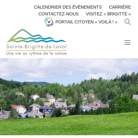
CALENDRIER DES ÉVÉNEMENTS
CARRIÈRE
CONTACTEZ-NOUS
VISITEZ « BRIGITTE »
R
PORTAIL CITOYEN « VOILÀ ! »
E
C
H
E
R
C
H
E
R