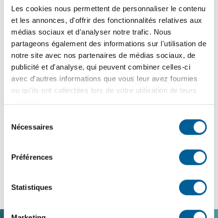
annoncée sur la page facebook :
réseau de
Les cookies nous permettent de personnaliser le contenu
developpement économique de SBDL
ou communiquer à
et les annonces, d'offrir des fonctionnalités relatives aux
l’adresse courriel :
rdesbdl@gmail.com
.
médias sociaux et d'analyser notre trafic. Nous
partageons également des informations sur l'utilisation de
Développement économique et
notre site avec nos partenaires de médias sociaux, de
récréotouristique
publicité et d'analyse, qui peuvent combiner celles-ci
avec d'autres informations que vous leur avez fournies
Vous envisagez choisir Sainte-Brigitte-de-Laval pour y
ou qu'ils ont collectées lors de votre utilisation de leurs
implanter votre commerce ou une activité
services.
récréotouristique? Nous sommes prêts à vous
Sélection
accompagner dans votre démarche.
Nécessaires
du
consentement
Pour obtenir de l’information, contactez le Service de
l’aménagement du territoire au 418 825-2515 poste 246 ou
Préférences
à
urbanisme@sbdl.net
.
Statistiques
Marketing