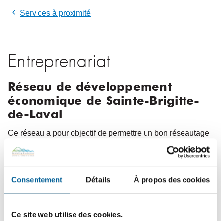
Services à proximité
Entreprenariat
Réseau de développement
économique de Sainte-Brigitte-
de-Laval
Ce réseau a pour objectif de permettre un bon réseautage
entre les gens d’affaires de Sainte-Brigitte-de-Laval,
participer activement au développement économique et
maintenir les commerces et les entreprises à Sainte-
Consentement
Détails
À propos des cookies
Brigitte-de-Laval.
Toute personne intéressée à se joindre au Réseau peut se
Ce site web utilise des cookies.
présenter gratuitement à une activité organisée et