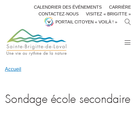
CALENDRIER DES ÉVÉNEMENTS
CARRIÈRE
CONTACTEZ-NOUS
VISITEZ « BRIGITTE »
R
PORTAIL CITOYEN « VOILÀ ! »
E
C
H
E
R
C
H
Accueil
E
R
Sondage école secondaire