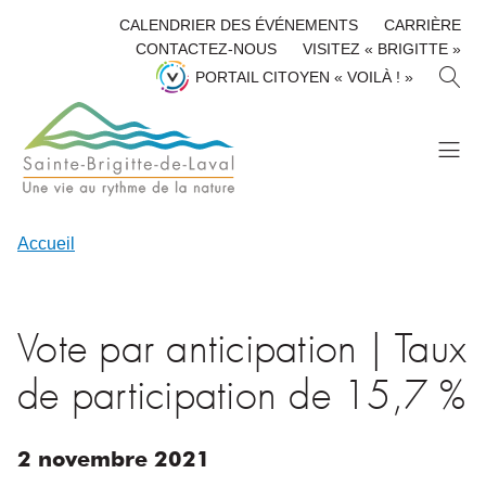
CALENDRIER DES ÉVÉNEMENTS
CARRIÈRE
CONTACTEZ-NOUS
VISITEZ « BRIGITTE »
R
PORTAIL CITOYEN « VOILÀ ! »
E
C
H
E
R
C
H
Accueil
E
R
Vote par anticipation | Taux
de participation de 15,7 %
2
novembre
2021