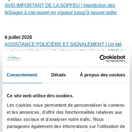
AVIS IMPORTANT DE LA SOPFEU | Interdiction des
brûlages à ciel ouvert en vigueur jusqu’à nouvel ordre
6
juillet
2026
ASSISTANCE POLICIÈRE ET SIGNALEMENT | Un été
en toute quiétude avec l’outil interactif créé par la MRC de
La Jacques-Cartier et la Sûreté du Québec
Consentement
Détails
À propos des cookies
22
juin
2026
L’ÉGLISE DE SAINTE-BRIGITTE-DE-LAVAL OUVRE UN
Ce site web utilise des cookies.
TOUT NOUVEAU CHAPITRE DE SON HISTOIRE | Une
soirée d’inauguration festive a marqué la réouverture de
Les cookies nous permettent de personnaliser le contenu
l’église patrimoniale, un lieu redonné aux citoyens et aux
et les annonces, d'offrir des fonctionnalités relatives aux
organismes locaux.
médias sociaux et d'analyser notre trafic. Nous
partageons également des informations sur l'utilisation de