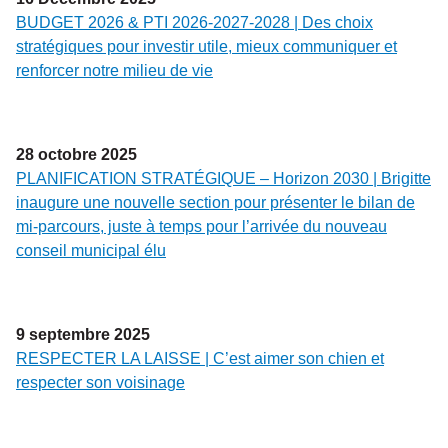
BUDGET 2026 & PTI 2026-2027-2028 | Des choix
stratégiques pour investir utile, mieux communiquer et
renforcer notre milieu de vie
28
octobre
2025
PLANIFICATION STRATÉGIQUE – Horizon 2030 | Brigitte
inaugure une nouvelle section pour présenter le bilan de
mi-parcours, juste à temps pour l’arrivée du nouveau
conseil municipal élu
9
septembre
2025
RESPECTER LA LAISSE | C’est aimer son chien et
respecter son voisinage