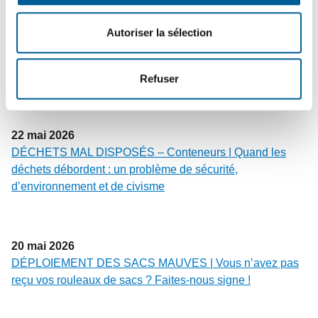
25
mai
2026
Autoriser la sélection
PROPRIÉTAIRES ET GARDIENS DE CHIENS | Rappel
de vos responsabilités légales et civiques pour une
cohabitation harmonieuse
Refuser
22
mai
2026
DÉCHETS MAL DISPOSÉS – Conteneurs | Quand les
déchets débordent : un problème de sécurité,
d’environnement et de civisme
20
mai
2026
DÉPLOIEMENT DES SACS MAUVES | Vous n’avez pas
reçu vos rouleaux de sacs ? Faites-nous signe !