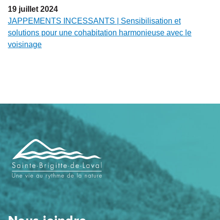
19
juillet
2024
JAPPEMENTS INCESSANTS | Sensibilisation et
solutions pour une cohabitation harmonieuse avec le
voisinage
Navigation
de
pied
de
page