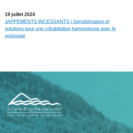
19
juillet
2024
JAPPEMENTS INCESSANTS | Sensibilisation et
solutions pour une cohabitation harmonieuse avec le
voisinage
Navigation
de
pied
de
page