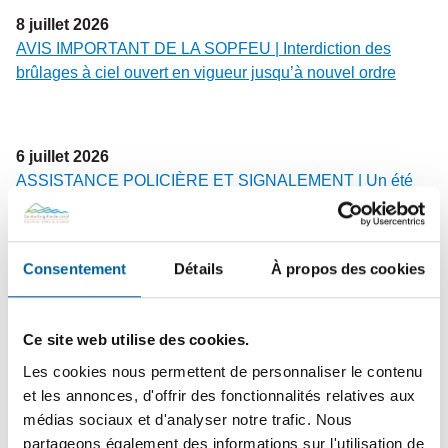
8
juillet
2026
AVIS IMPORTANT DE LA SOPFEU | Interdiction des
brûlages à ciel ouvert en vigueur jusqu’à nouvel ordre
6
juillet
2026
ASSISTANCE POLICIÈRE ET SIGNALEMENT | Un été
en toute quiétude avec l’outil interactif créé par la MRC de
La Jacques-Cartier et la Sûreté du Québec
Consentement
Détails
À propos des cookies
22
juin
2026
L’ÉGLISE DE SAINTE-BRIGITTE-DE-LAVAL OUVRE UN
Ce site web utilise des cookies.
TOUT NOUVEAU CHAPITRE DE SON HISTOIRE | Une
Les cookies nous permettent de personnaliser le contenu
soirée d’inauguration festive a marqué la réouverture de
et les annonces, d'offrir des fonctionnalités relatives aux
l’église patrimoniale, un lieu redonné aux citoyens et aux
médias sociaux et d'analyser notre trafic. Nous
organismes locaux.
partageons également des informations sur l'utilisation de