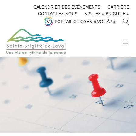
CALENDRIER DES ÉVÉNEMENTS
CARRIÈRE
CONTACTEZ-NOUS
VISITEZ « BRIGITTE »
R
PORTAIL CITOYEN « VOILÀ ! »
E
C
H
E
R
C
H
E
R