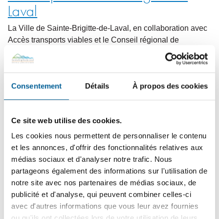
Laval
La Ville de Sainte-Brigitte-de-Laval, en collaboration avec
Accès transports viables et le Conseil régional de
l'environnement de la…
3
novembre
2023
Consentement
Détails
À propos des cookies
ASSEMBLÉE PUBLIQUE DE
CONSULTATION | Projet de
Ce site web utilise des cookies.
modification du règlement de
Les cookies nous permettent de personnaliser le contenu
et les annonces, d'offrir des fonctionnalités relatives aux
lotissement
médias sociaux et d'analyser notre trafic. Nous
La Ville invite ses citoyens à l'assemblée publique de
partageons également des informations sur l'utilisation de
consultation qui se tiendra le mardi 7 novembre à…
notre site avec nos partenaires de médias sociaux, de
publicité et d'analyse, qui peuvent combiner celles-ci
1
2
avec d'autres informations que vous leur avez fournies
ou qu'ils ont collectées lors de votre utilisation de leurs