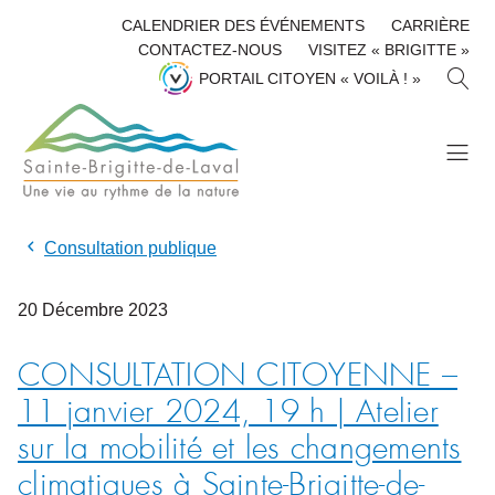
CALENDRIER DES ÉVÉNEMENTS
CARRIÈRE
CONTACTEZ-NOUS
VISITEZ « BRIGITTE »
R
PORTAIL CITOYEN « VOILÀ ! »
E
C
H
E
R
C
H
Consultation publique
E
R
20
Décembre
2023
CONSULTATION CITOYENNE –
11 janvier 2024, 19 h | Atelier
sur la mobilité et les changements
climatiques à Sainte-Brigitte-de-