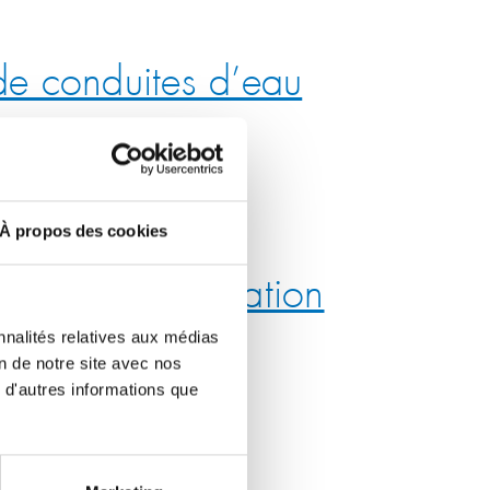
de conduites d’eau
débuteront…
À propos des cookies
n sur l’utilisation
nnalités relatives aux médias
on de notre site avec nos
 d'autres informations que