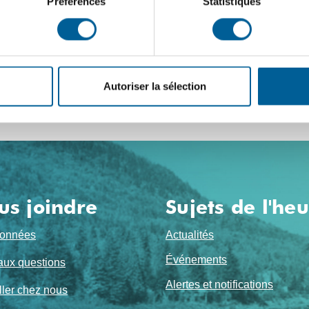
Préférences
Statistiques
INES | Interdit de « vider sa
 avec l’eau potable du réseau
réparer piscines et spas pour l'été, le Service des…
Autoriser la sélection
us joindre
Sujets de l'he
onnées
Actualités
Événements
aux questions
Alertes et notifications
ller chez nous