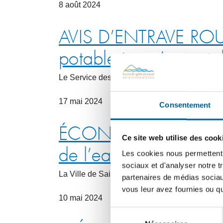
8
août
2024
AVIS D’ENTRAVE ROUTI
potable jusqu’en oct
Le Service des travaux publics informe les ci
17
mai
2024
Consentement
ÉCONOMIE D’EAU POTAB
Ce site web utilise des cook
de l’eau potable dist
Les cookies nous permettent d
sociaux et d'analyser notre t
La Ville de Sainte-Brigitte-de-Laval a adopté,
partenaires de médias sociaux
vous leur avez fournies ou qu'
10
mai
2024
Sélection