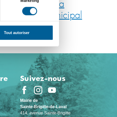
Marketing
 piscine pour la
 d’aqueduc municipal
Tout autoriser
ure
Suivez-nous
Mairie de
Sainte-Brigitte-de-Laval
414, avenue Sainte-Brigitte