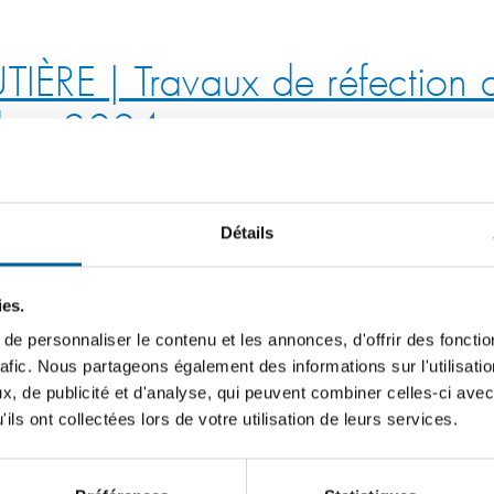
ÈRE | Travaux de réfection 
obre 2024
toyens que des travaux de réfection de conduites d'eau potable 
Détails
LE | Nouvelle réglementatio
ies.
ribuée par l’aqueduc municipal
e personnaliser le contenu et les annonces, d'offrir des fonctio
rafic. Nous partageons également des informations sur l'utilisati
 lors de la séance du conseil municipal du 14 mai 2024, le…
, de publicité et d'analyse, qui peuvent combiner celles-ci avec
ils ont collectées lors de votre utilisation de leurs services.