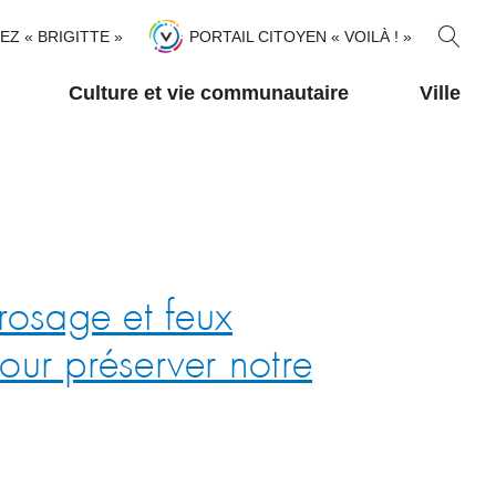
R
TEZ « BRIGITTE »
PORTAIL CITOYEN « VOILÀ ! »
E
C
Culture et vie communautaire
Ville
H
E
R
C
H
E
R
sage et feux
pour préserver notre