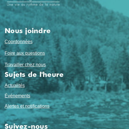
de
page
Nous joindre
Coordonnées
Foire aux questions
Travailler chez nous
Sujets de l'heure
Actualités
Événements
Alertes et notifications
Suivez-nous