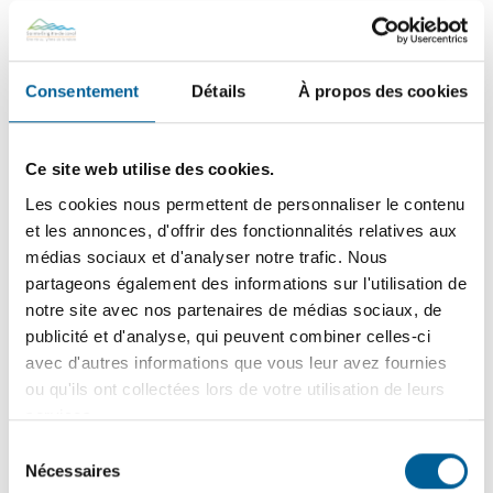
soirée d’inauguration festive a marqué la réouverture de
l’église patrimoniale, un lieu redonné aux citoyens et aux
organismes locaux.
Consentement
Détails
À propos des cookies
15
juin
2026
Ce site web utilise des cookies.
SÉCURITÉ PUBLIQUE – En cours | Tournée résidentielle
Les cookies nous permettent de personnaliser le contenu
de sensibilisation des pompiers : une visite pour votre
et les annonces, d'offrir des fonctionnalités relatives aux
sécurité !
médias sociaux et d'analyser notre trafic. Nous
partageons également des informations sur l'utilisation de
notre site avec nos partenaires de médias sociaux, de
10
juin
2026
publicité et d'analyse, qui peuvent combiner celles-ci
FINANCES MUNICIPALES | Dépôt du rapport financier
avec d'autres informations que vous leur avez fournies
2025 et de l’état de situation financière 2026
ou qu'ils ont collectées lors de votre utilisation de leurs
services.
Sélection
Nécessaires
du
2
juin
2026