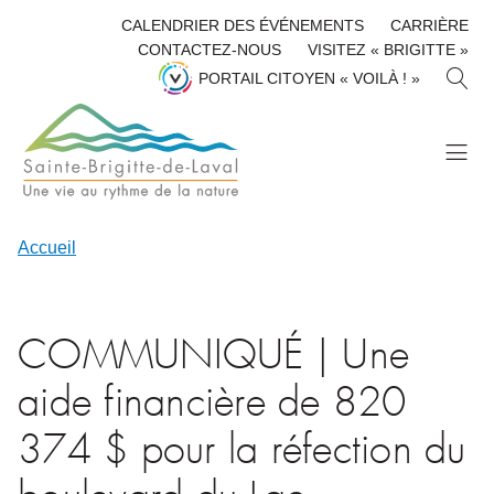
CALENDRIER DES ÉVÉNEMENTS
CARRIÈRE
CONTACTEZ-NOUS
VISITEZ « BRIGITTE »
R
PORTAIL CITOYEN « VOILÀ ! »
E
C
H
E
R
C
H
Accueil
E
R
COMMUNIQUÉ | Une
aide financière de 820
374 $ pour la réfection du
boulevard du Lac