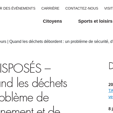
R DES ÉVÉNEMENTS
CARRIÈRE
CONTACTEZ-NOUS
VISI
Citoyens
Sports et loisirs
 Quand les déchets débordent : un problème de sécurité, d’
D
ISPOSÉS –
nd les déchets
20
TA
roblème de
ve
nnement et de
8