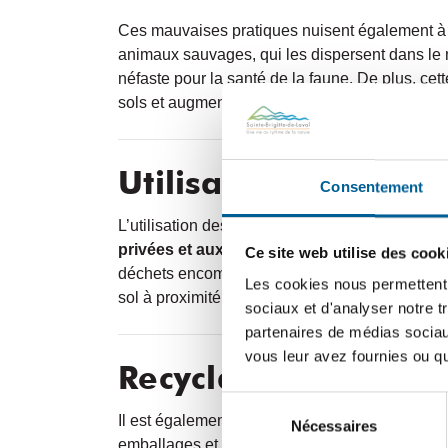
Ces mauvaises pratiques nuisent également à l’
animaux sauvages, qui les dispersent dans le m
néfaste pour la santé de la faune. De plus, cet
sols et augmente les risques d’incendie, parti
Utilisation des cont
Consentement
L’utilisation des conteneurs à déchets est
excl
privées et aux commerçants qu’ils desserv
Ce site web utilise des cook
déchets encombrants ou des matières non conf
Les cookies nous permettent d
sol à proximité.
sociaux et d'analyser notre t
partenaires de médias sociaux
vous leur avez fournies ou qu'
Recyclage : éviter l
Sélection
Il est également interdit de jeter des déchets d
Nécessaires
du
emballages et les imprimés sont acceptés. La