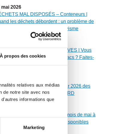
mai
2026
CHETS MAL DISPOSÉS – Conteneurs |
and les déchets débordent : un problème de
curité, d’environnement et de civisme
mai
2026
ÉPLOIEMENT DES SACS MAUVES | Vous
À propos des cookies
avez pas reçu vos rouleaux de sacs ? Faites-
us signe !
mai
2026
nnalités relatives aux médias
SSES SEPTIQUES | Calendrier 2026 des
on de notre site avec nos
danges de fosses du secteur NORD
 d'autres informations que
mai
2026
LENDRIER MUNICIPAL | Les mois de mai à
cembre 2026 sont maintenant disponibles
Marketing