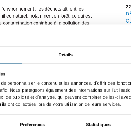
22
environnement : les déchets attirent les
DÉ
ilieu naturel, notamment en forêt, ce qui est
Qu
te contamination contribue à la pollution des
sé
culièrement en période plus sèche.
20
D
eneurs
Détails
n’
no
usivement réservée aux résidents des rues
ent
. Il est strictement interdit d’y déposer des
ies.
12
ormes, ainsi que de laisser des déchets au
e personnaliser le contenu et les annonces, d'offrir des fonctio
FO
rafic. Nous partageons également des informations sur l'utilisati
vi
, de publicité et d'analyse, qui peuvent combiner celles-ci avec
ils ont collectées lors de votre utilisation de leurs services.
6
a contamination
CA
dé
ans le recyclage. Seuls les contenants, les
Préférences
Statistiques
 présence de matières non conformes dans les