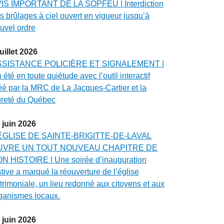
IS IMPORTANT DE LA SOPFEU | Interdiction
s brûlages à ciel ouvert en vigueur jusqu’à
uvel ordre
juillet
2026
SSISTANCE POLICIÈRE ET SIGNALEMENT |
 été en toute quiétude avec l’outil interactif
éé par la MRC de La Jacques-Cartier et la
reté du Québec
juin
2026
ÉGLISE DE SAINTE-BRIGITTE-DE-LAVAL
UVRE UN TOUT NOUVEAU CHAPITRE DE
N HISTOIRE | Une soirée d’inauguration
stive a marqué la réouverture de l’église
trimoniale, un lieu redonné aux citoyens et aux
ganismes locaux.
juin
2026