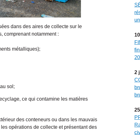
SÉ
ré
un
es dans des aires de collecte sur le
os, comprenant notamment :
10
FI
ents métalliques);
fi
20
2
CO
au sol;
br
br
ecyclage, ce qui contamine les matières
25
P
xtérieur des conteneurs ou dans les mauvais
Ra
es opérations de collecte et présentant des
ci