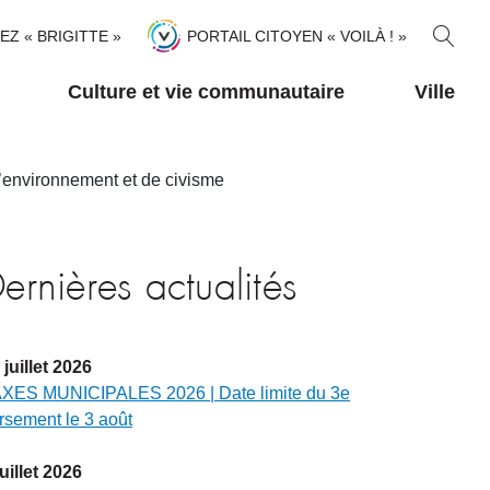
R
TEZ « BRIGITTE »
PORTAIL CITOYEN « VOILÀ ! »
E
C
Culture et vie communautaire
Ville
H
E
R
environnement et de civisme
C
H
E
R
ernières actualités
juillet
2026
XES MUNICIPALES 2026 | Date limite du 3e
rsement le 3 août
juillet
2026