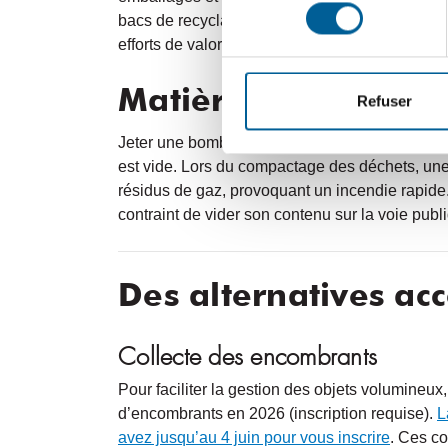
consentement
bacs de recyclage entraîne la contamination d
efforts de valorisation.
Matières dangereuse
Refuser
Jeter une bombonne de propane aux ordures e
est vide. Lors du compactage des déchets, une 
résidus de gaz, provoquant un incendie rapide.
contraint de vider son contenu sur la voie publ
Des alternatives acc
Collecte des encombrants
Pour faciliter la gestion des objets volumineux,
d’encombrants en 2026 (inscription requise).
L
avez jusqu’au 4 juin pour vous inscrire
. Ces co