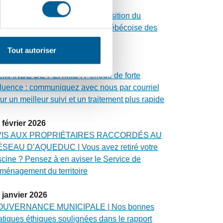
avril
2026
ALUATION FONCIÈRE | Acquisition du
oupe Altus par la Fédération québécoise des
nicipalités
Tout autoriser
avril
2026
MANDE DE PERMIS | Période de forte
fluence : communiquez avec nous par courriel
ur un meilleur suivi et un traitement plus rapide
février
2026
VIS AUX PROPRIÉTAIRES RACCORDÉS AU
SEAU D’AQUEDUC | Vous avez retiré votre
scine ? Pensez à en aviser le Service de
aménagement du territoire
janvier
2026
OUVERNANCE MUNICIPALE | Nos bonnes
atiques éthiques soulignées dans le rapport