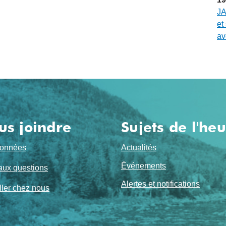
JA
et
av
us joindre
Sujets de l'he
onnées
Actualités
Événements
aux questions
Alertes et notifications
ller chez nous