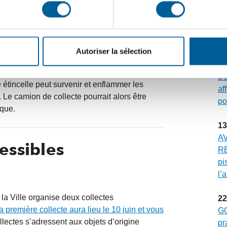
30
es matières récupérables et compromet les
ÉV
Gr
mu
s : tolérance zéro
Autoriser la sélection
23
st extrêmement dangereux, même lorsqu’elle
DE
étincelle peut survenir et enflammer les
af
 Le camion de collecte pourrait alors être
po
ique.
13
A
essibles
RÉ
pi
l’
 la Ville organise deux collectes
22
a première collecte aura lieu le 10 juin et vous
G
llectes s’adressent aux objets d’origine
pr