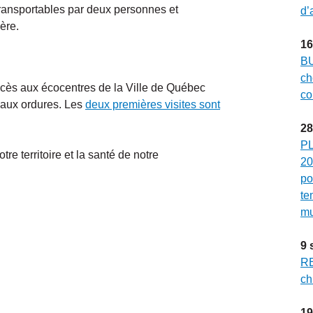
ransportables par deux personnes et
d’
ère.
16
BU
ch
ccès aux écocentres de la Ville de Québec
co
 aux ordures. Les
deux premières visites sont
28
PL
re territoire et la santé de notre
20
po
te
mu
9
RE
ch
19