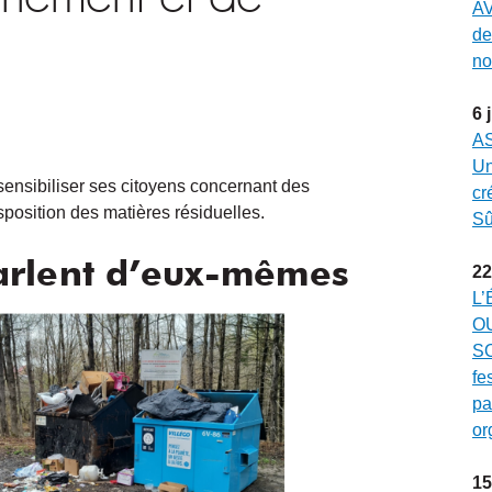
AV
de
no
6
A
Un
ensibiliser ses citoyens concernant des
cr
position des matières résiduelles.
Sû
arlent d’eux-mêmes
22
L’
O
SO
fe
pa
or
15