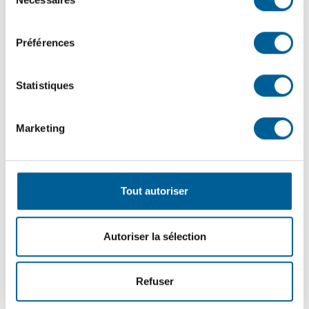
du
L’ÉGLISE DE SAINTE-BRIGITTE-DE-LAVAL OUVRE UN
consentement
TOUT NOUVEAU CHAPITRE DE SON HISTOIRE | Une
soirée d’inauguration festive a marqué la réouverture de
Préférences
l’église patrimoniale, un lieu redonné aux citoyens et aux
organismes locaux.
Statistiques
15
juin
2026
Marketing
SÉCURITÉ PUBLIQUE – En cours | Tournée résidentielle
de sensibilisation des pompiers : une visite pour votre
sécurité !
Tout autoriser
10
juin
2026
Autoriser la sélection
FINANCES MUNICIPALES | Dépôt du rapport financier
2025 et de l’état de situation financière 2026
Refuser