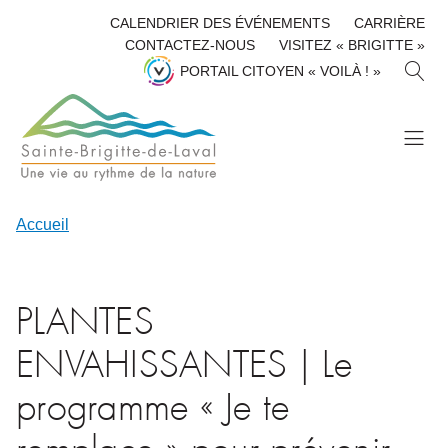
CALENDRIER DES ÉVÉNEMENTS
CARRIÈRE
CONTACTEZ-NOUS
VISITEZ « BRIGITTE »
R
PORTAIL CITOYEN « VOILÀ ! »
E
C
H
E
R
C
H
Accueil
E
R
PLANTES
ENVAHISSANTES | Le
programme « Je te
remplace » pour prévenir