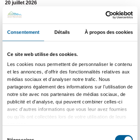
20
juillet
2026
TAXES MUNICIPALES 2026 | Date limite du 3e versement
le 3 août
Consentement
Détails
À propos des cookies
8
juillet
2026
AVIS IMPORTANT DE LA SOPFEU | Interdiction des
Ce site web utilise des cookies.
brûlages à ciel ouvert en vigueur jusqu’à nouvel ordre
Les cookies nous permettent de personnaliser le contenu
et les annonces, d'offrir des fonctionnalités relatives aux
médias sociaux et d'analyser notre trafic. Nous
6
juillet
2026
partageons également des informations sur l'utilisation de
ASSISTANCE POLICIÈRE ET SIGNALEMENT | Un été
notre site avec nos partenaires de médias sociaux, de
en toute quiétude avec l’outil interactif créé par la MRC de
publicité et d'analyse, qui peuvent combiner celles-ci
La Jacques-Cartier et la Sûreté du Québec
avec d'autres informations que vous leur avez fournies
ou qu'ils ont collectées lors de votre utilisation de leurs
services.
Sélection
22
juin
2026
Nécessaires