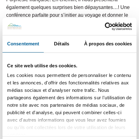
également quelques surprises bien dépaysantes…! Une
conférence parfaite pour s’initier au voyage et donner le
goût de partir à l’aventure!
Conférencier : Pierre-Luc Côté
Consentement
Détails
À propos des cookies
Clientèle 5 à 13 ans et leur famille
Dimanche 2 juin 2024, 10 h à 11 h (reprise du 5 mai
Ce site web utilise des cookies.
2024)
Les cookies nous permettent de personnaliser le contenu
Bâtiment municipal du Parc des Saphirs (175, rue
et les annonces, d'offrir des fonctionnalités relatives aux
Kildare), salles 3-4
médias sociaux et d'analyser notre trafic. Nous
partageons également des informations sur l'utilisation de
Gratuit
notre site avec nos partenaires de médias sociaux, de
Inscription en ligne
via le portail citoyen «Voilà!»
à
publicité et d'analyse, qui peuvent combiner celles-ci
partir de maintenant
avec d'autres informations que vous leur avez fournies
ou qu'ils ont collectées lors de votre utilisation de leurs
Date limite d’inscription : 24 mai 2024
services.