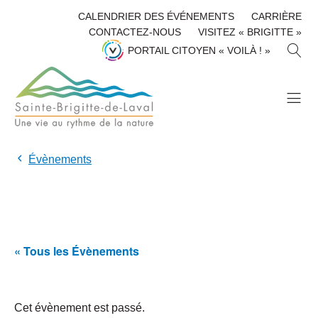
CALENDRIER DES ÉVÉNEMENTS
CARRIÈRE
CONTACTEZ-NOUS
VISITEZ « BRIGITTE »
R
PORTAIL CITOYEN « VOILÀ ! »
E
C
H
E
R
C
H
Évènements
E
R
« Tous les Évènements
Cet évènement est passé.