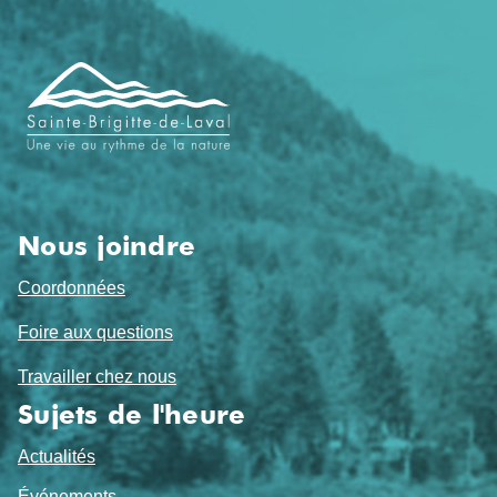
Navigation
de
pied
de
page
Nous joindre
Coordonnées
Foire aux questions
Travailler chez nous
Sujets de l'heure
Actualités
Événements