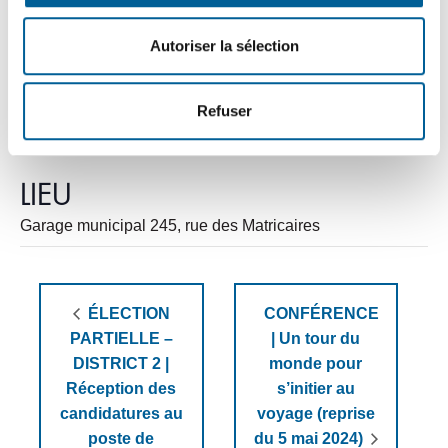
Site Web :
https://sbdl.net/vente
Autoriser la sélection
-de-feu-arbres-de-2-
metres-vendredi-31-
mai-8h-a-10h/
Refuser
LIEU
Garage municipal 245, rue des Matricaires
ÉLECTION
CONFÉRENCE
PARTIELLE –
| Un tour du
DISTRICT 2 |
monde pour
Réception des
s’initier au
candidatures au
voyage (reprise
poste de
du 5 mai 2024)