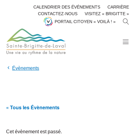
CALENDRIER DES ÉVÉNEMENTS
CARRIÈRE
CONTACTEZ-NOUS
VISITEZ « BRIGITTE »
R
PORTAIL CITOYEN « VOILÀ ! »
E
C
H
E
R
C
H
Évènements
E
R
« Tous les Évènements
Cet évènement est passé.