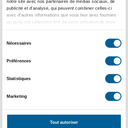
notre site avec nos partenaires de médias sociaux, de
Ajouter au calendrier
publicité et d'analyse, qui peuvent combiner celles-ci
avec d'autres informations que vous leur avez fournies
ou qu'ils ont collectées lors de votre utilisation de leurs
services.
Sélection
DÉTAILS
ORGANISATEUR
Nécessaires
du
consentement
Service de l’aménagement
Date :
du territoire
31 mai 2024
Préférences
Phone
Heure :
418 825-2515, poste 246
Statistiques
8 h 00 min - 10 h 00
min
Courriel
Marketing
urbanisme@sbdl.net
Catégorie
d’Évènement:
View Organisateur Website
Événements
Tout autoriser