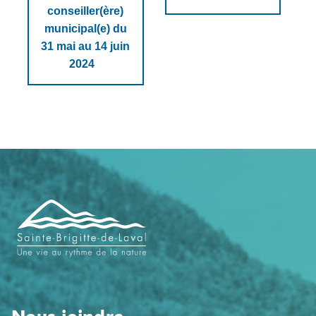
conseiller(ère)
municipal(e) du
31 mai au 14 juin
2024
Navigation
de
pied
de
page