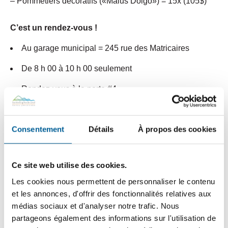
– Pommetiers décoratifs («Malus Dolgo») = 15x (105$)
C’est un rendez-vous !
Au garage municipal = 245 rue des Matricaires
De 8 h 00 à 10 h 00 seulement
Rendez-vous à la porte #4
Par mesure de sécurité et pour conserver votre priorité
d’attente, merci de bien vouloir rester dans votre véhicule
Consentement
Détails
À propos des cookies
Les arbres sont payables en argent comptant (montant
juste), par débit ou par chèque
Ce site web utilise des cookies.
Aucune réservation possible
Les cookies nous permettent de personnaliser le contenu
et les annonces, d'offrir des fonctionnalités relatives aux
Apportez une preuve de votre adresse de résidence
médias sociaux et d'analyser notre trafic. Nous
partageons également des informations sur l'utilisation de