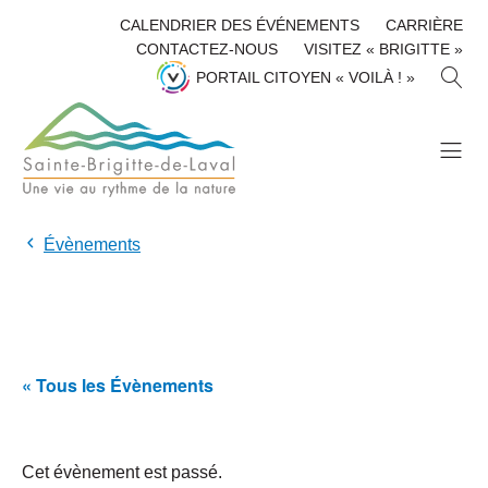
CALENDRIER DES ÉVÉNEMENTS
CARRIÈRE
CONTACTEZ-NOUS
VISITEZ « BRIGITTE »
R
PORTAIL CITOYEN « VOILÀ ! »
E
C
H
E
R
C
H
Évènements
E
R
« Tous les Évènements
Cet évènement est passé.