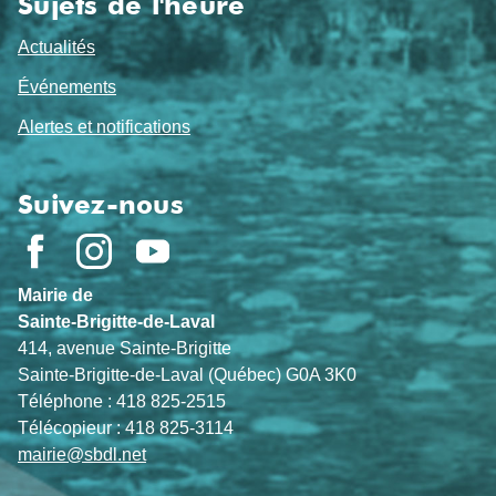
Sujets de l'heure
Actualités
Événements
Alertes et notifications
Suivez-nous
Mairie de
Sainte-Brigitte-de-Laval
414, avenue Sainte-Brigitte
Sainte-Brigitte-de-Laval (Québec) G0A 3K0
Téléphone : 418 825-2515
Télécopieur : 418 825-3114
mairie@sbdl.net