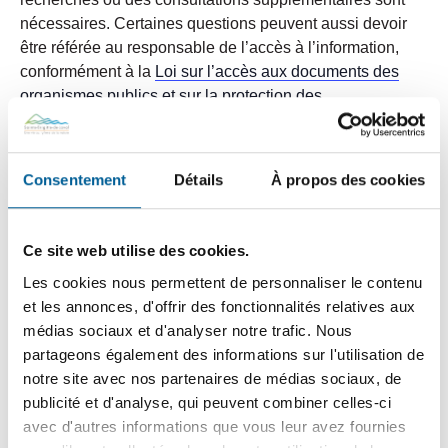
nécessaires. Certaines questions peuvent aussi devoir
être référée au responsable de l’accès à l’information,
conformément à la
Loi sur l’accès aux documents des
organismes publics et sur la protection des
renseignements personnels
.
Sachez qu’il est toujours possible de contacter les
Consentement
Détails
À propos des cookies
conseillers municipaux ou le maire. Ainsi, les citoyens
désirant questionner les élus ou pour toute question ne
nécessitant pas une réponse en séance du conseil, sont
Ce site web utilise des cookies.
invités :
Les cookies nous permettent de personnaliser le contenu
et les annonces, d'offrir des fonctionnalités relatives aux
À écrire directement aux élus. Consultez
médias sociaux et d'analyser notre trafic. Nous
les
coordonnées des conseillers municipaux
(téléphone
partageons également des informations sur l'utilisation de
et courriel);
notre site avec nos partenaires de médias sociaux, de
À communiquer avec la mairie à
mairie@sbdl.net
qui
publicité et d'analyse, qui peuvent combiner celles-ci
assurera le suivi.
avec d'autres informations que vous leur avez fournies