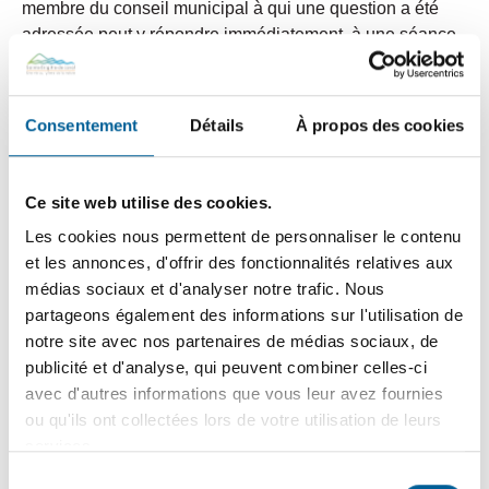
membre du conseil municipal à qui une question a été
adressée peut y répondre immédiatement, à une séance
subséquente, ou par écrit. Cette flexibilité permet de
fournir des réponses précises et complètes, même si des
recherches ou des consultations supplémentaires sont
Consentement
Détails
À propos des cookies
nécessaires. Certaines questions peuvent aussi devoir
être référée au responsable de l’accès à l’information,
conformément à la
Loi sur l’accès aux documents des
Ce site web utilise des cookies.
organismes publics et sur la protection des
Les cookies nous permettent de personnaliser le contenu
renseignements personnels
.
et les annonces, d'offrir des fonctionnalités relatives aux
médias sociaux et d'analyser notre trafic. Nous
Sachez qu’il est toujours possible de contacter les
partageons également des informations sur l'utilisation de
conseillers municipaux ou le maire. Ainsi, les citoyens
notre site avec nos partenaires de médias sociaux, de
désirant questionner les élus ou pour toute question ne
publicité et d'analyse, qui peuvent combiner celles-ci
nécessitant pas une réponse en séance du conseil, sont
avec d'autres informations que vous leur avez fournies
invités :
ou qu'ils ont collectées lors de votre utilisation de leurs
services.
À écrire directement aux élus. Consultez
les
coordonnées des conseillers municipaux
(téléphone
Sélection