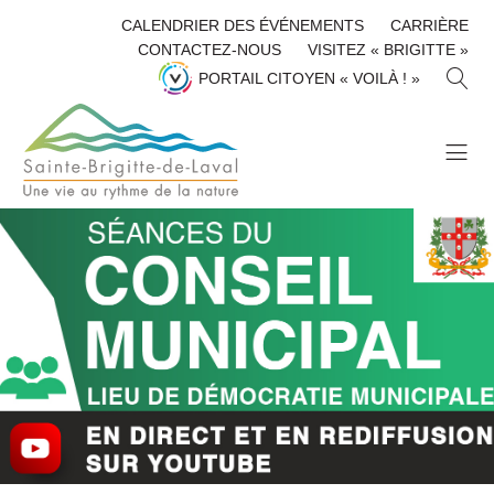
CALENDRIER DES ÉVÉNEMENTS
CARRIÈRE
CONTACTEZ-NOUS
VISITEZ « BRIGITTE »
R
PORTAIL CITOYEN « VOILÀ ! »
E
C
H
E
R
C
H
E
R