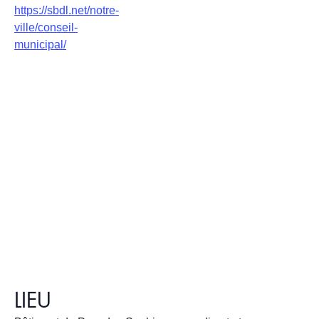
https://sbdl.net/notre-
ville/conseil-
municipal/
LIEU