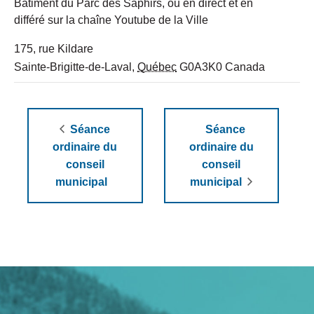
Bâtiment du Parc des Saphirs, ou en direct et en
différé sur la chaîne Youtube de la Ville
175, rue Kildare
Sainte-Brigitte-de-Laval
,
Québec
G0A3K0
Canada
Séance
Séance
ordinaire du
ordinaire du
conseil
conseil
municipal
municipal
Navigation