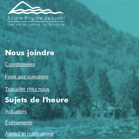
de
pied
de
page
Nous joindre
Coordonnées
Foire aux questions
Travailler chez nous
Sujets de l'heure
Actualités
Événements
Alertes et notifications