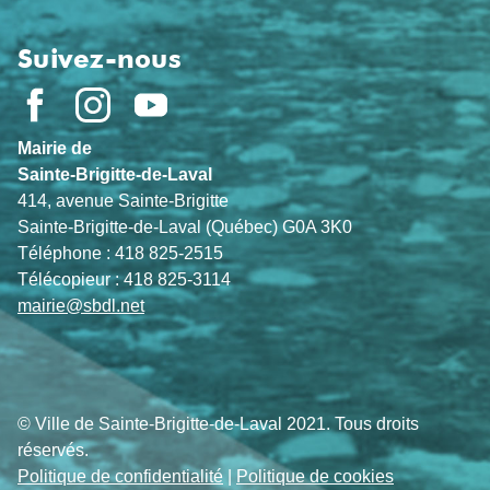
Suivez-nous
Mairie de
Sainte-Brigitte-de-Laval
414, avenue Sainte-Brigitte
Sainte-Brigitte-de-Laval (Québec) G0A 3K0
Téléphone : 418 825-2515
Télécopieur : 418 825-3114
mairie@sbdl.net
© Ville de Sainte-Brigitte-de-Laval 2021. Tous droits
réservés.
Politique de confidentialité
|
Politique de cookies