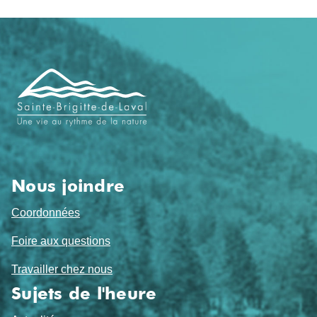
Navigation
de
pied
de
page
Nous joindre
Coordonnées
Foire aux questions
Travailler chez nous
Sujets de l'heure