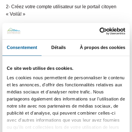
2- Créez votre compte utilisateur sur le portail citoyen
« Voilà! »
3- Via l’onglet « Propriété », ajoutez votre domicile à
l’aide des informations qui se trouvent sur votre dernier
compte de taxes « papier » :
Consentement
Détails
À propos des cookies
Numéro de compte « 0000-000000 » (ne pas
confondre avec le numéro « matricule » : 0000-00-000-0-
000-0000)
Ce site web utilise des cookies.
Les cookies nous permettent de personnaliser le contenu
Montant du premier versement de l’année en cours
et les annonces, d'offrir des fonctionnalités relatives aux
(incluant les cents, séparé par un point (.) Ex. : 765.35$)
médias sociaux et d'analyser notre trafic. Nous
Sélectionnez l’option de recevoir le prochain compte de
partageons également des informations sur l'utilisation de
taxes électroniquement et vous ne recevrez plus de
notre site avec nos partenaires de médias sociaux, de
compte de taxes « papier ». Un courriel vous sera plutôt
publicité et d'analyse, qui peuvent combiner celles-ci
envoyé pour vous aviser de la disponibilité de votre
avec d'autres informations que vous leur avez fournies
ou qu'ils ont collectées lors de votre utilisation de leurs
compte de taxes sur le portail Web Voilà!