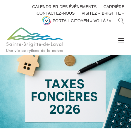
CALENDRIER DES ÉVÉNEMENTS
CARRIÈRE
CONTACTEZ-NOUS
VISITEZ « BRIGITTE »
R
PORTAIL CITOYEN « VOILÀ ! »
E
C
H
E
R
C
H
E
R