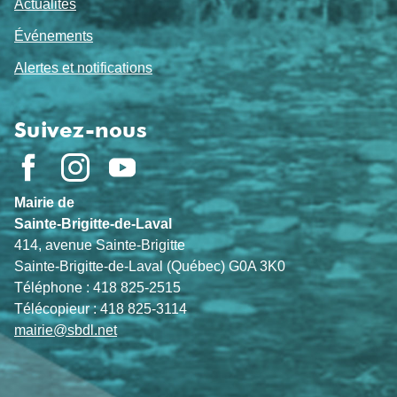
Actualités
Événements
Alertes et notifications
Suivez-nous
Mairie de
Sainte-Brigitte-de-Laval
414, avenue Sainte-Brigitte
Sainte-Brigitte-de-Laval (Québec) G0A 3K0
Téléphone : 418 825-2515
Télécopieur : 418 825-3114
mairie@sbdl.net