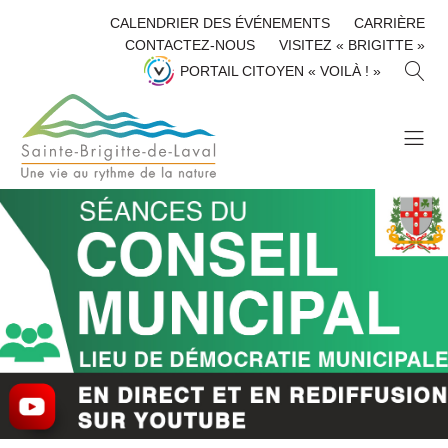
CALENDRIER DES ÉVÉNEMENTS
CARRIÈRE
CONTACTEZ-NOUS
VISITEZ « BRIGITTE »
R
PORTAIL CITOYEN « VOILÀ ! »
E
C
H
E
R
C
H
E
R