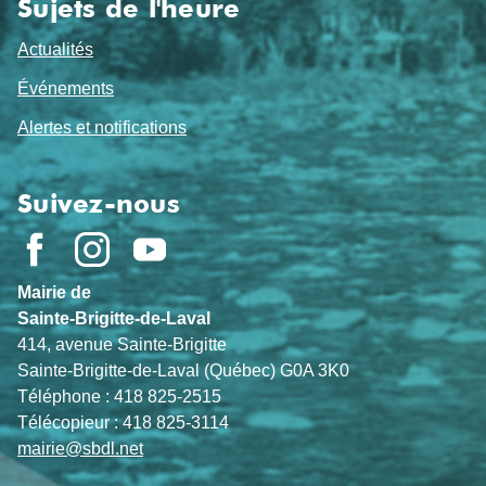
Sujets de l'heure
Actualités
Événements
Alertes et notifications
Suivez-nous
Mairie de
Sainte-Brigitte-de-Laval
414, avenue Sainte-Brigitte
Sainte-Brigitte-de-Laval (Québec) G0A 3K0
Téléphone : 418 825-2515
Télécopieur : 418 825-3114
mairie@sbdl.net