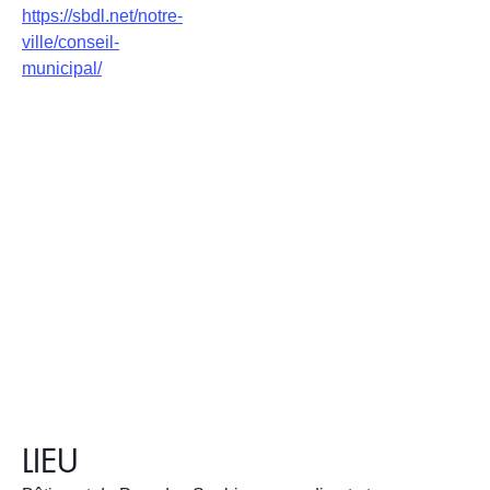
https://sbdl.net/notre-
ville/conseil-
municipal/
LIEU