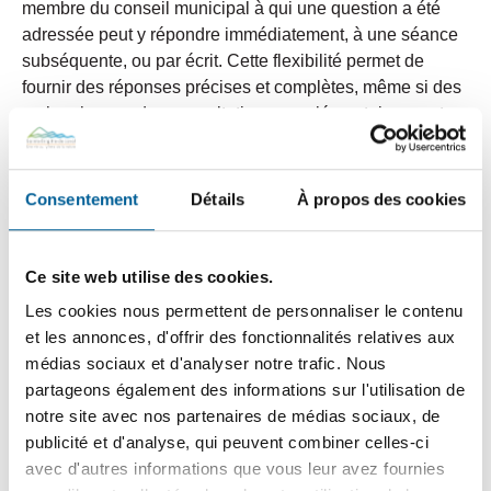
membre du conseil municipal à qui une question a été
adressée peut y répondre immédiatement, à une séance
subséquente, ou par écrit. Cette flexibilité permet de
fournir des réponses précises et complètes, même si des
recherches ou des consultations supplémentaires sont
nécessaires. Certaines questions peuvent aussi devoir
être référée au responsable de l’accès à l’information,
conformément à la
Loi sur l’accès aux documents des
Consentement
Détails
À propos des cookies
organismes publics et sur la protection des
renseignements personnels
.
Ce site web utilise des cookies.
Sachez qu’il est toujours possible de contacter les
Les cookies nous permettent de personnaliser le contenu
conseillers municipaux ou le maire. Ainsi, les citoyens
et les annonces, d'offrir des fonctionnalités relatives aux
désirant questionner les élus ou pour toute question ne
médias sociaux et d'analyser notre trafic. Nous
nécessitant pas une réponse en séance du conseil, sont
partageons également des informations sur l'utilisation de
invités :
notre site avec nos partenaires de médias sociaux, de
publicité et d'analyse, qui peuvent combiner celles-ci
À écrire directement aux élus. Consultez
avec d'autres informations que vous leur avez fournies
les
coordonnées des conseillers municipaux
(téléphone