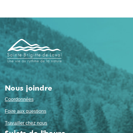
Navigation
de
pied
de
page
Nous joindre
Coordonnées
Foire aux questions
Travailler chez nous