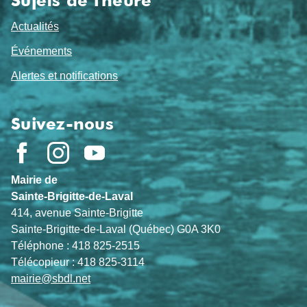
Sujets de l'heure
Actualités
Événements
Alertes et notifications
Suivez-nous
Mairie de
Sainte-Brigitte-de-Laval
414, avenue Sainte-Brigitte
Sainte-Brigitte-de-Laval (Québec) G0A 3K0
Téléphone : 418 825-2515
Télécopieur : 418 825-3114
mairie@sbdl.net