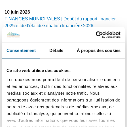
10
juin
2026
FINANCES MUNICIPALES | Dépôt du rapport financier
2025 et de l’état de situation financière 2026
2
juin
2026
Consentement
Détails
À propos des cookies
COLLECTES – Changement de vocation du bac brun |
Dates à retenir avant la transition du bac brun vers les
résidus verts
Ce site web utilise des cookies.
Les cookies nous permettent de personnaliser le contenu
et les annonces, d'offrir des fonctionnalités relatives aux
médias sociaux et d'analyser notre trafic. Nous
25
mai
2026
partageons également des informations sur l'utilisation de
PROPRIÉTAIRES ET GARDIENS DE CHIENS | Rappel
notre site avec nos partenaires de médias sociaux, de
de vos responsabilités légales et civiques pour une
publicité et d'analyse, qui peuvent combiner celles-ci
cohabitation harmonieuse
avec d'autres informations que vous leur avez fournies