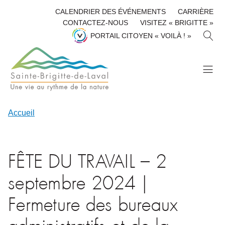
CALENDRIER DES ÉVÉNEMENTS
CARRIÈRE
CONTACTEZ-NOUS
VISITEZ « BRIGITTE »
R
PORTAIL CITOYEN « VOILÀ ! »
E
C
H
E
R
C
H
Accueil
E
R
FÊTE DU TRAVAIL – 2
septembre 2024 |
Fermeture des bureaux
administratifs et de la