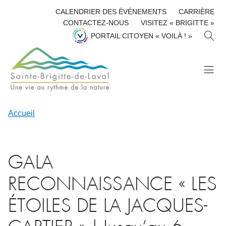
CALENDRIER DES ÉVÉNEMENTS
CARRIÈRE
CONTACTEZ-NOUS
VISITEZ « BRIGITTE »
R
PORTAIL CITOYEN « VOILÀ ! »
E
C
H
E
R
C
H
Accueil
E
R
GALA
RECONNAISSANCE « LES
ÉTOILES DE LA JACQUES-
CARTIER » | Jusqu’au 6