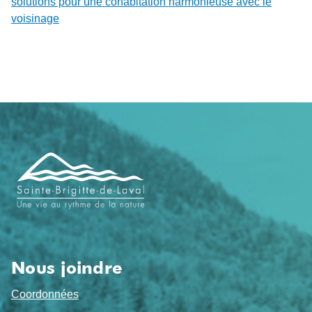
solutions pour une cohabitation harmonieuse avec le
voisinage
Navigation
de
pied
de
page
Nous joindre
Coordonnées