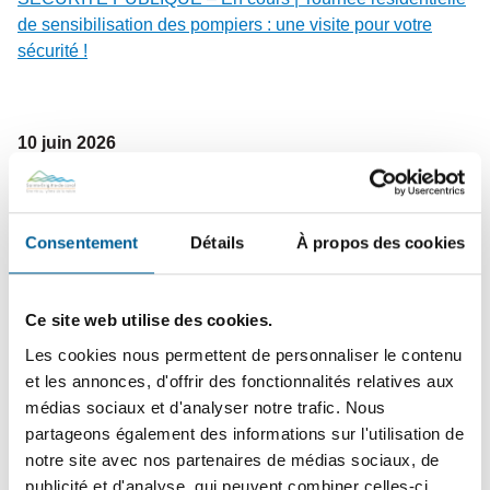
de sensibilisation des pompiers : une visite pour votre
sécurité !
10
juin
2026
FINANCES MUNICIPALES | Dépôt du rapport financier
2025 et de l’état de situation financière 2026
Consentement
Détails
À propos des cookies
2
juin
2026
COLLECTES – Changement de vocation du bac brun |
Ce site web utilise des cookies.
Dates à retenir avant la transition du bac brun vers les
Les cookies nous permettent de personnaliser le contenu
résidus verts
et les annonces, d'offrir des fonctionnalités relatives aux
médias sociaux et d'analyser notre trafic. Nous
partageons également des informations sur l'utilisation de
25
mai
2026
notre site avec nos partenaires de médias sociaux, de
PROPRIÉTAIRES ET GARDIENS DE CHIENS | Rappel
publicité et d'analyse, qui peuvent combiner celles-ci