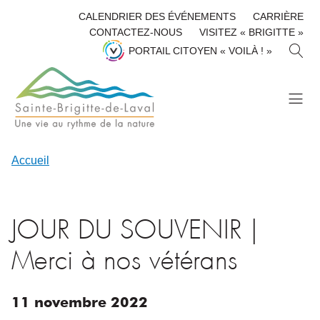
CALENDRIER DES ÉVÉNEMENTS
CARRIÈRE
CONTACTEZ-NOUS
VISITEZ « BRIGITTE »
R
PORTAIL CITOYEN « VOILÀ ! »
E
C
H
E
R
C
H
Accueil
E
R
JOUR DU SOUVENIR |
Merci à nos vétérans
11
novembre
2022