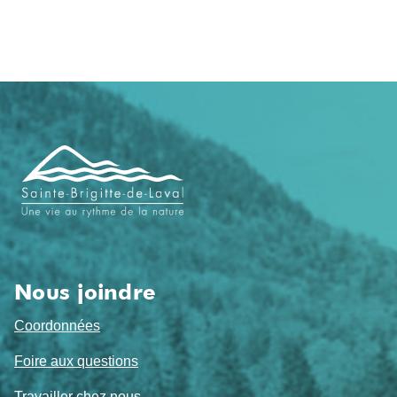
Navigation
de
pied
de
page
Nous joindre
Coordonnées
Foire aux questions
Travailler chez nous