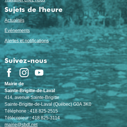
Sujets de l'heure
Actualités
Événements
Alertes et notifications
Suivez-nous
Mairie de
Sainte-Brigitte-de-Laval
414, avenue Sainte-Brigitte
Sainte-Brigitte-de-Laval (Québec) G0A 3K0
Téléphone : 418 825-2515
Télécopieur : 418 825-3114
mairie@sbdl.net