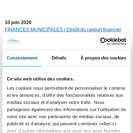
10
juin
2026
FINANCES MUNICIPALES | Dépôt du rapport financier
2025 et de l’état de situation financière 2026
Consentement
Détails
À propos des cookies
2
juin
2026
COLLECTES – Changement de vocation du bac brun |
Dates à retenir avant la transition du bac brun vers les
Ce site web utilise des cookies.
résidus verts
Les cookies nous permettent de personnaliser le contenu
et les annonces, d'offrir des fonctionnalités relatives aux
médias sociaux et d'analyser notre trafic. Nous
25
mai
2026
partageons également des informations sur l'utilisation de
PROPRIÉTAIRES ET GARDIENS DE CHIENS | Rappel
notre site avec nos partenaires de médias sociaux, de
de vos responsabilités légales et civiques pour une
publicité et d'analyse, qui peuvent combiner celles-ci
cohabitation harmonieuse
avec d'autres informations que vous leur avez fournies