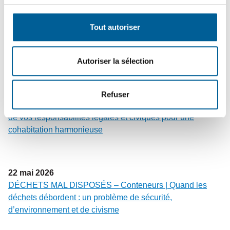
2
juin
2026
COLLECTES – Changement de vocation du bac brun |
Tout autoriser
Dates à retenir avant la transition du bac brun vers les
résidus verts
Autoriser la sélection
25
mai
2026
Refuser
PROPRIÉTAIRES ET GARDIENS DE CHIENS | Rappel
de vos responsabilités légales et civiques pour une
cohabitation harmonieuse
22
mai
2026
DÉCHETS MAL DISPOSÉS – Conteneurs | Quand les
déchets débordent : un problème de sécurité,
d’environnement et de civisme