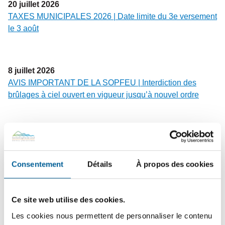
20
juillet
2026
TAXES MUNICIPALES 2026 | Date limite du 3e versement
le 3 août
8
juillet
2026
AVIS IMPORTANT DE LA SOPFEU | Interdiction des
brûlages à ciel ouvert en vigueur jusqu’à nouvel ordre
6
juillet
2026
ASSISTANCE POLICIÈRE ET SIGNALEMENT | Un été
en toute quiétude avec l’outil interactif créé par la MRC de
Consentement
Détails
À propos des cookies
La Jacques-Cartier et la Sûreté du Québec
Ce site web utilise des cookies.
22
juin
2026
Les cookies nous permettent de personnaliser le contenu