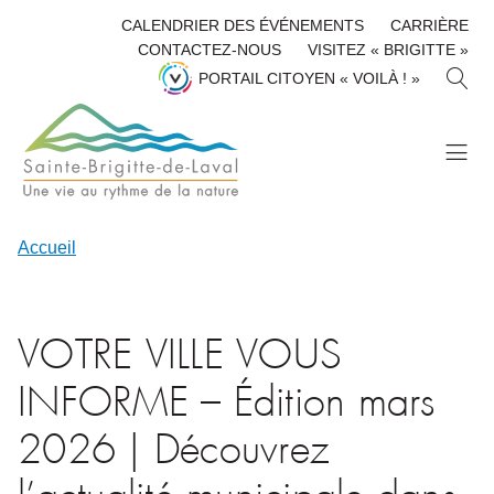
CALENDRIER DES ÉVÉNEMENTS
CARRIÈRE
CONTACTEZ-NOUS
VISITEZ « BRIGITTE »
R
PORTAIL CITOYEN « VOILÀ ! »
E
C
H
E
R
C
H
Accueil
E
R
VOTRE VILLE VOUS
INFORME – Édition mars
2026 | Découvrez
l’actualité municipale dans