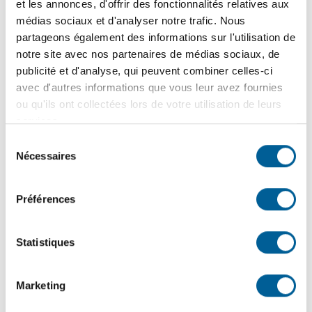
L’ÉGLISE DE SAINTE-BRIGITTE-DE-LAVAL OUVRE UN
et les annonces, d'offrir des fonctionnalités relatives aux
TOUT NOUVEAU CHAPITRE DE SON HISTOIRE | Une
médias sociaux et d'analyser notre trafic. Nous
soirée d’inauguration festive a marqué la réouverture de
partageons également des informations sur l'utilisation de
l’église patrimoniale, un lieu redonné aux citoyens et aux
notre site avec nos partenaires de médias sociaux, de
organismes locaux.
publicité et d'analyse, qui peuvent combiner celles-ci
avec d'autres informations que vous leur avez fournies
ou qu'ils ont collectées lors de votre utilisation de leurs
services.
15
juin
2026
Sélection
SÉCURITÉ PUBLIQUE – En cours | Tournée résidentielle
Nécessaires
du
de sensibilisation des pompiers : une visite pour votre
consentement
sécurité !
Préférences
10
juin
2026
Statistiques
FINANCES MUNICIPALES | Dépôt du rapport financier
2025 et de l’état de situation financière 2026
Marketing