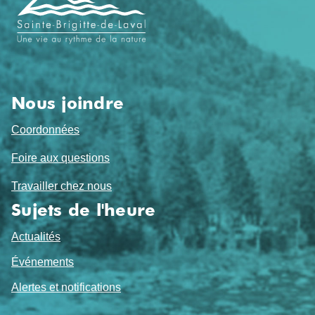
de
pied
de
page
Nous joindre
Coordonnées
Foire aux questions
Travailler chez nous
Sujets de l'heure
Actualités
Événements
Alertes et notifications